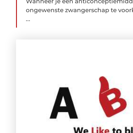
Wanneer je een anticonceptiemidd
ongewenste zwangerschap te voork
...