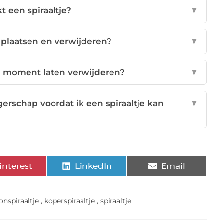
t een spiraaltje?
▼
 plaatsen en verwijderen?
▼
elk moment laten verwijderen?
▼
rschap voordat ik een spiraaltje kan
▼
interest
LinkedIn
Email
nspiraaltje
,
koperspiraaltje
,
spiraaltje