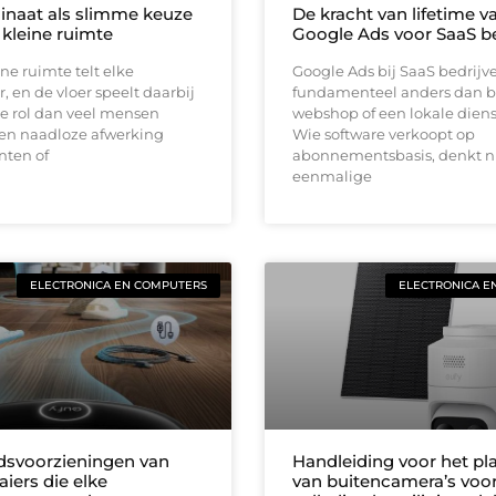
inaat als slimme keuze
De kracht van lifetime va
 kleine ruimte
Google Ads voor SaaS be
ine ruimte telt elke
Google Ads bij SaaS bedrijv
, en de vloer speelt daarbij
fundamenteel anders dan b
e rol dan veel mensen
webshop of een lokale diens
en naadloze afwerking
Wie software verkoopt op
nten of
abonnementsbasis, denkt ni
eenmalige
ELECTRONICA EN COMPUTERS
ELECTRONICA E
idsvoorzieningen van
Handleiding voor het pl
iers die elke
van buitencamera’s voo