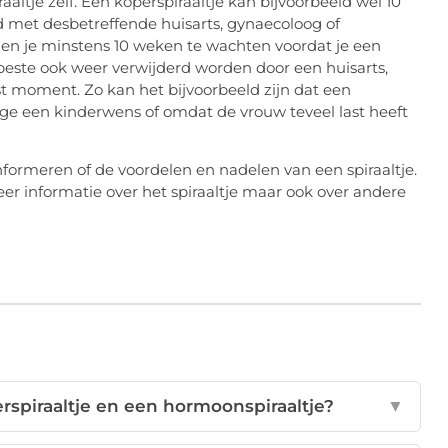
raaltje zelf. Een koperspiraaltje kan bijvoorbeeld wel 10
d met desbetreffende huisarts, gynaecoloog of
en je minstens 10 weken te wachten voordat je een
t beste ook weer verwijderd worden door een huisarts,
t moment. Zo kan het bijvoorbeeld zijn dat een
ege een kinderwens of omdat de vrouw teveel last heeft
t informeren of de voordelen en nadelen van een spiraaltje.
er informatie over het spiraaltje maar ook over andere
erspiraaltje en een hormoonspiraaltje?
▼