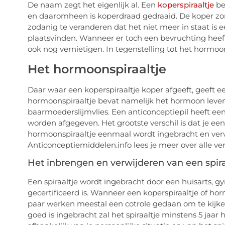
De naam zegt het eigenlijk al. Een
koperspiraaltje
be
en daaromheen is koperdraad gedraaid. De koper zor
zodanig te veranderen dat het niet meer in staat is 
plaatsvinden. Wanneer er toch een bevruchting heef
ook nog vernietigen. In tegenstelling tot het hormo
Het hormoonspiraaltje
Daar waar een koperspiraaltje koper afgeeft, geeft 
hormoonspiraaltje bevat namelijk het hormoon leven
baarmoederslijmvlies. Een anticonceptiepil heeft ee
worden afgegeven. Het grootste verschil is dat je ee
hormoonspiraaltje eenmaal wordt ingebracht en verv
Anticonceptiemiddelen.info lees je meer over alle v
Het inbrengen en verwijderen van een spira
Een spiraaltje wordt ingebracht door een huisarts, g
gecertificeerd is. Wanneer een koperspiraaltje of ho
paar werken meestal een cotrole gedaan om te kijken 
goed is ingebracht zal het spiraaltje minstens 5 jaar