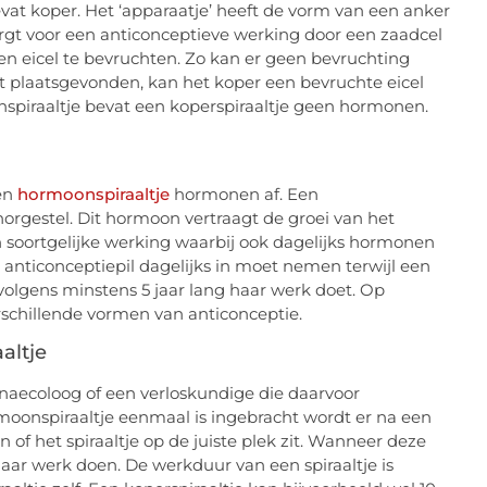
vat koper. Het ‘apparaatje’ heeft de vorm van een anker
gt voor een anticonceptieve werking door een zaadcel
een eicel te bevruchten. Zo kan er geen bevruchting
t plaatsgevonden, kan het koper een bevruchte eicel
onspiraaltje bevat een koperspiraaltje geen hormonen.
een
hormoonspiraaltje
hormonen af. Een
orgestel. Dit hormoon vertraagt de groei van het
n soortgelijke werking waarbij ook dagelijks hormonen
n anticonceptiepil dagelijks in moet nemen terwijl een
olgens minstens 5 jaar lang haar werk doet. Op
erschillende vormen van anticonceptie.
altje
ynaecoloog of een verloskundige die daarvoor
rmoonspiraaltje eenmaal is ingebracht wordt er na een
of het spiraaltje op de juiste plek zit. Wanneer deze
 haar werk doen. De werkduur van een spiraaltje is