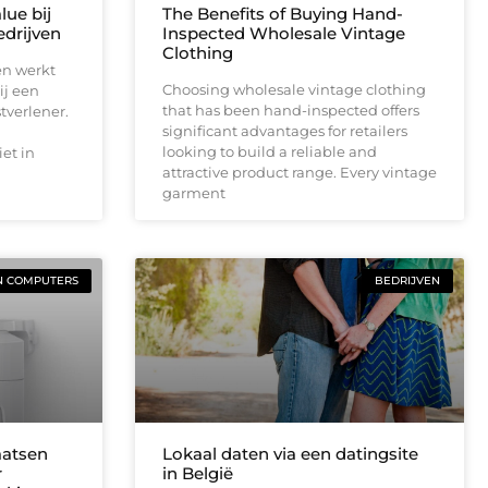
lue bij
The Benefits of Buying Hand-
drijven
Inspected Wholesale Vintage
Clothing
en werkt
Choosing wholesale vintage clothing
ij een
that has been hand-inspected offers
tverlener.
significant advantages for retailers
looking to build a reliable and
et in
attractive product range. Every vintage
garment
N COMPUTERS
BEDRIJVEN
aatsen
Lokaal daten via een datingsite
r
in België