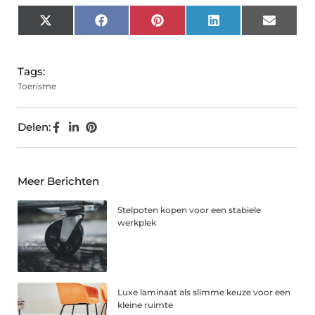
X
Facebook
Pinterest
LinkedIn
Email
(Twitter)
Tags:
Toerisme
Delen:
Meer Berichten
Stelpoten kopen voor een stabiele
werkplek
Luxe laminaat als slimme keuze voor een
kleine ruimte