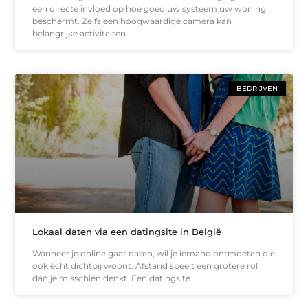
een directe invloed op hoe goed uw systeem uw woning
beschermt. Zelfs een hoogwaardige camera kan
belangrijke activiteiten
BEDRIJVEN
Lokaal daten via een datingsite in België
Wanneer je online gaat daten, wil je iemand ontmoeten die
ook écht dichtbij woont. Afstand speelt een grotere rol
dan je misschien denkt. Een datingsite