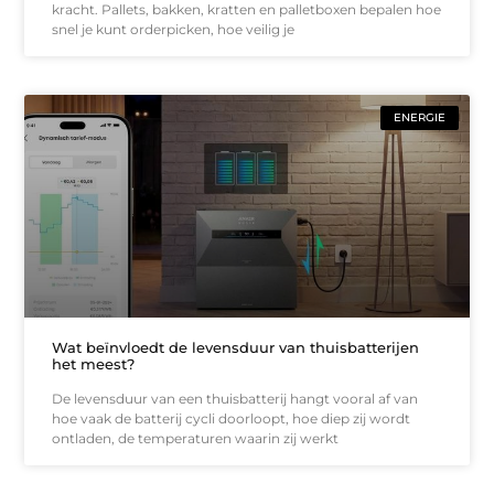
kracht. Pallets, bakken, kratten en palletboxen bepalen hoe
snel je kunt orderpicken, hoe veilig je
ENERGIE
Wat beïnvloedt de levensduur van thuisbatterijen
het meest?
De levensduur van een thuisbatterij hangt vooral af van
hoe vaak de batterij cycli doorloopt, hoe diep zij wordt
ontladen, de temperaturen waarin zij werkt