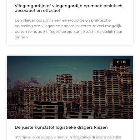
Vliegengordijn of vliegengordijn op maat: praktisch,
decoratief en effectief
Een vliegengordijn is een eenvoudige en praktische
oplossing om vliegen en andere insecten zoveel mogelijk
buiten te houden. Tegelijkertijd kun je toch makkelijk naar
binnen
BLOG
De juiste kunststof logistieke dragers kiezen
In vrijwel elke supply chain zijn logistieke dragers de stille