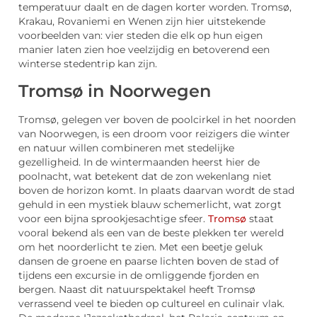
temperatuur daalt en de dagen korter worden. Tromsø,
Krakau, Rovaniemi en Wenen zijn hier uitstekende
voorbeelden van: vier steden die elk op hun eigen
manier laten zien hoe veelzijdig en betoverend een
winterse stedentrip kan zijn.
Tromsø in Noorwegen
Tromsø, gelegen ver boven de poolcirkel in het noorden
van Noorwegen, is een droom voor reizigers die winter
en natuur willen combineren met stedelijke
gezelligheid. In de wintermaanden heerst hier de
poolnacht, wat betekent dat de zon wekenlang niet
boven de horizon komt. In plaats daarvan wordt de stad
gehuld in een mystiek blauw schemerlicht, wat zorgt
voor een bijna sprookjesachtige sfeer.
Tromsø
staat
vooral bekend als een van de beste plekken ter wereld
om het noorderlicht te zien. Met een beetje geluk
dansen de groene en paarse lichten boven de stad of
tijdens een excursie in de omliggende fjorden en
bergen. Naast dit natuurspektakel heeft Tromsø
verrassend veel te bieden op cultureel en culinair vlak.