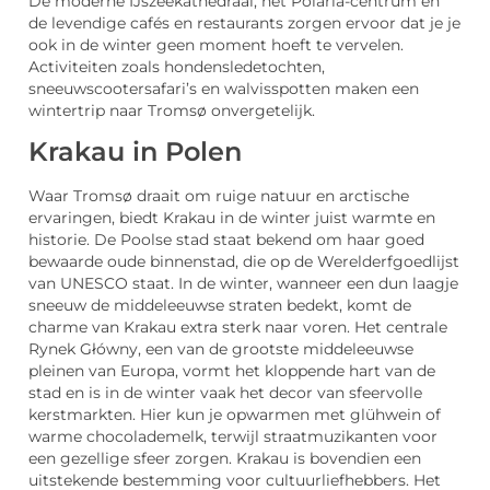
De moderne IJszeekathedraal, het Polaria-centrum en
de levendige cafés en restaurants zorgen ervoor dat je je
ook in de winter geen moment hoeft te vervelen.
Activiteiten zoals hondensledetochten,
sneeuwscootersafari’s en walvisspotten maken een
wintertrip naar Tromsø onvergetelijk.
Krakau in Polen
Waar Tromsø draait om ruige natuur en arctische
ervaringen, biedt Krakau in de winter juist warmte en
historie. De Poolse stad staat bekend om haar goed
bewaarde oude binnenstad, die op de Werelderfgoedlijst
van UNESCO staat. In de winter, wanneer een dun laagje
sneeuw de middeleeuwse straten bedekt, komt de
charme van Krakau extra sterk naar voren. Het centrale
Rynek Główny, een van de grootste middeleeuwse
pleinen van Europa, vormt het kloppende hart van de
stad en is in de winter vaak het decor van sfeervolle
kerstmarkten. Hier kun je opwarmen met glühwein of
warme chocolademelk, terwijl straatmuzikanten voor
een gezellige sfeer zorgen. Krakau is bovendien een
uitstekende bestemming voor cultuurliefhebbers. Het