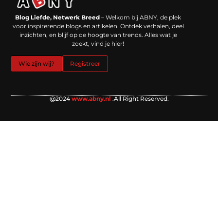
Backlinks kopen in Nederland: werkt het echt en waar moet je op letten?
Extra geld verdienen: kansen die dichterbij liggen dan je denkt
Blog Liefde, Netwerk Breed
– Welkom bij ABNY, de plek
voor inspirerende blogs en artikelen. Ontdek verhalen, deel
inzichten, en blijf op de hoogte van trends. Alles wat je
zoekt, vind je hier!
Wie zijn wij?
Registreer
@2024
www.abny.nl
.All Right Reserved.