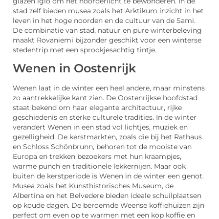
glazen iglo om het noorderlicht te bewonderen. In de
stad zelf bieden musea zoals het Arktikum inzicht in het
leven in het hoge noorden en de cultuur van de Sami.
De combinatie van stad, natuur en pure winterbeleving
maakt Rovaniemi bijzonder geschikt voor een winterse
stedentrip met een sprookjesachtig tintje.
Wenen in Oostenrijk
Wenen laat in de winter een heel andere, maar minstens
zo aantrekkelijke kant zien. De Oostenrijkse hoofdstad
staat bekend om haar elegante architectuur, rijke
geschiedenis en sterke culturele tradities. In de winter
verandert Wenen in een stad vol lichtjes, muziek en
gezelligheid. De kerstmarkten, zoals die bij het Rathaus
en Schloss Schönbrunn, behoren tot de mooiste van
Europa en trekken bezoekers met hun kraampjes,
warme punch en traditionele lekkernijen. Maar ook
buiten de kerstperiode is Wenen in de winter een genot.
Musea zoals het Kunsthistorisches Museum, de
Albertina en het Belvedere bieden ideale schuilplaatsen
op koude dagen. De beroemde Weense koffiehuizen zijn
perfect om even op te warmen met een kop koffie en