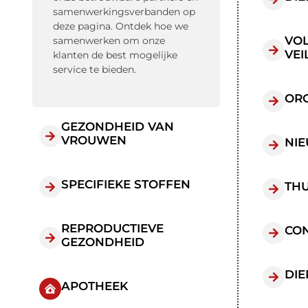
samenwerkingsverbanden op
deze pagina. Ontdek hoe we
VO
samenwerken om onze
VEI
klanten de best mogelijke
service te bieden.
ORG
GEZONDHEID VAN
VROUWEN
NIE
SPECIFIEKE STOFFEN
TH
REPRODUCTIEVE
CON
GEZONDHEID
DIE
APOTHEEK