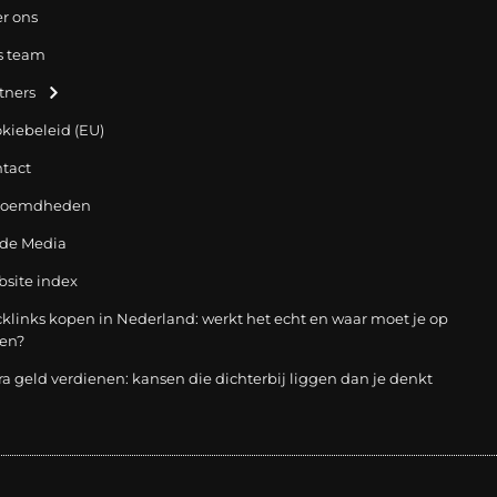
r ons
s team
tners
kiebeleid (EU)
tact
roemdheden
 de Media
site index
klinks kopen in Nederland: werkt het echt en waar moet je op
ten?
ra geld verdienen: kansen die dichterbij liggen dan je denkt