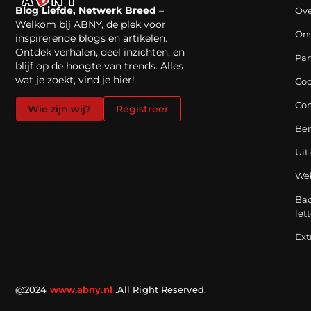
Blog Liefde, Netwerk Breed
–
Ove
Welkom bij ABNY, de plek voor
On
inspirerende blogs en artikelen.
Ontdek verhalen, deel inzichten, en
Par
blijf op de hoogte van trends. Alles
wat je zoekt, vind je hier!
Coo
Con
Wie zijn wij?
Registreer
Be
Uit
Web
Bac
let
Ext
@2024
www.abny.nl
.All Right Reserved.