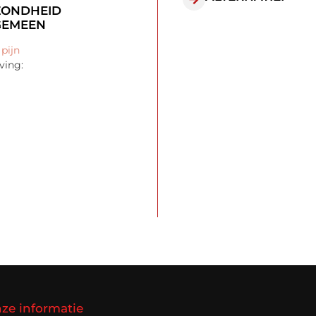
ZONDHEID
GEMEEN
 pijn
ving:
ze informatie