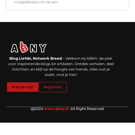
mogelijkheid om op een
Backlinks kopen in Nederland: werkt het echt en waar moet je op letten?
Extra geld verdienen: kansen die dichterbij liggen dan je denkt
Blog Liefde, Netwerk Breed
– Welkom bij ABNY, de plek
voor inspirerende blogs en artikelen. Ontdek verhalen, deel
inzichten, en blijf op de hoogte van trends. Alles wat je
zoekt, vind je hier!
Wie zijn wij?
Registreer
@2024
www.abny.nl
.All Right Reserved.