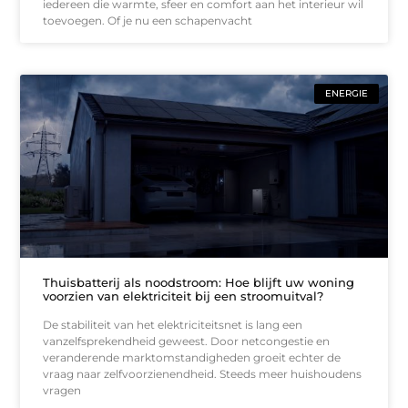
iedereen die warmte, sfeer en comfort aan het interieur wil
toevoegen. Of je nu een schapenvacht
ENERGIE
Thuisbatterij als noodstroom: Hoe blijft uw woning
voorzien van elektriciteit bij een stroomuitval?
De stabiliteit van het elektriciteitsnet is lang een
vanzelfsprekendheid geweest. Door netcongestie en
veranderende marktomstandigheden groeit echter de
vraag naar zelfvoorzienendheid. Steeds meer huishoudens
vragen