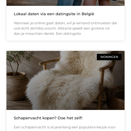
Lokaal daten via een datingsite in België
Wanneer je online gaat daten, wil je iemand ontmoeten die
ook écht dichtbij woont. Afstand speelt een grotere rol
dan je misschien denkt. Een datingsite
WONINGEN
Schapenvacht kopen? Doe het zelf!
Een schapenvacht is al jarenlang een populaire keuze voor