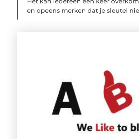
Het kan iedereen een keer overko
en opeens merken dat je sleutel niet