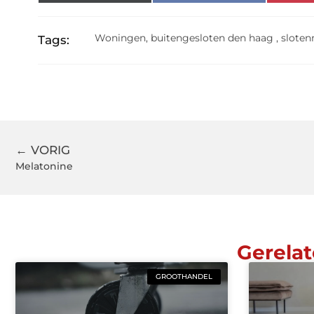
Woningen
,
buitengesloten den haag
,
slote
Tags:
← VORIG
Melatonine
Gerelat
GROOTHANDEL