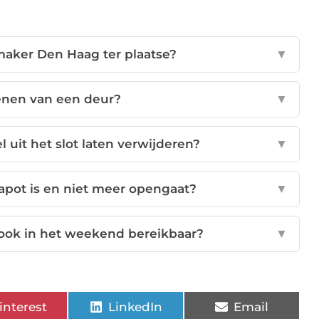
maker Den Haag ter plaatse?
▼
enen van een deur?
▼
 uit het slot laten verwijderen?
▼
kapot is en niet meer opengaat?
▼
ook in het weekend bereikbaar?
▼
interest
LinkedIn
Email