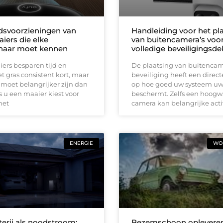
idsvoorzieningen van
Handleiding voor het pl
iers die elke
van buitencamera’s voo
naar moet kennen
volledige beveiligingsd
ers besparen tijd en
De plaatsing van buitencam
 gras consistent kort, maar
beveiliging heeft een direct
 moet belangrijker zijn dan
op hoe goed uw systeem u
 u een maaier kiest voor
beschermt. Zelfs een hoog
met
camera kan belangrijke acti
ENERGIE
WON
terij als noodstroom:
Bezemschoon opleveren