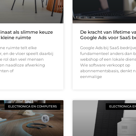
inaat als slimme keuze
De kracht van lifetime va
 kleine ruimte
Google Ads voor SaaS be
ine ruimte telt elke
Google Ads bij SaaS bedrijv
, en de vloer speelt daarbij
fundamenteel anders dan b
e rol dan veel mensen
webshop of een lokale diens
en naadloze afwerking
Wie software verkoopt op
nten of
abonnementsbasis, denkt ni
eenmalige
ELECTRONICA EN COMPUTERS
ELECTRONICA E