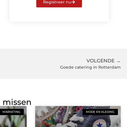
Registreer nu
VOLGENDE →
Goede catering in Rotterdam
g missen
MARKETING
MODE EN KLEDING