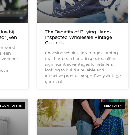
lue bij
The Benefits of Buying Hand-
drijven
Inspected Wholesale Vintage
Clothing
en werkt
Choosing wholesale vintage clothing
ij een
that has been hand-inspected offers
tverlener.
significant advantages for retailers
looking to build a reliable and
et in
attractive product range. Every vintage
garment
N COMPUTERS
BEDRIJVEN