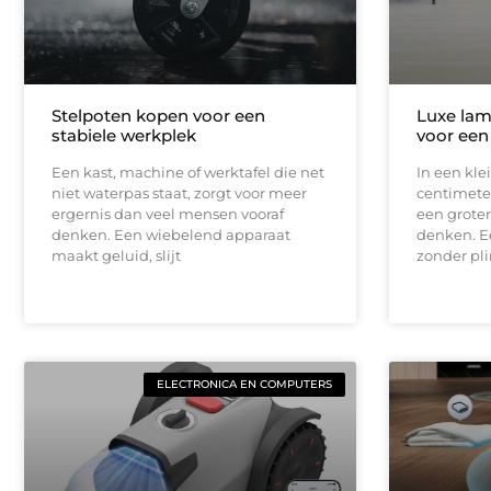
Stelpoten kopen voor een
Luxe lam
stabiele werkplek
voor een
Een kast, machine of werktafel die net
In een kle
niet waterpas staat, zorgt voor meer
centimeter
ergernis dan veel mensen vooraf
een groter
denken. Een wiebelend apparaat
denken. E
maakt geluid, slijt
zonder pli
ELECTRONICA EN COMPUTERS