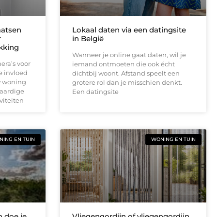
aatsen
Lokaal daten via een datingsite
r
in België
ekking
Wanneer je online gaat daten, wil je
era’s voor
iemand ontmoeten die ook écht
e invloed
dichtbij woont. Afstand speelt een
w woning
grotere rol dan je misschien denkt.
waardige
Een datingsite
viteiten
ING EN TUIN
WONING EN TUIN
 doe je
Vliegengordijn of vliegengordijn