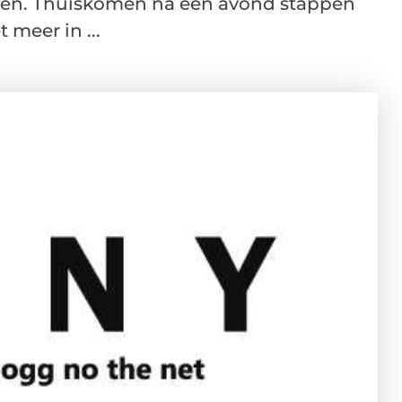
men. Thuiskomen na een avond stappen
 meer in ...