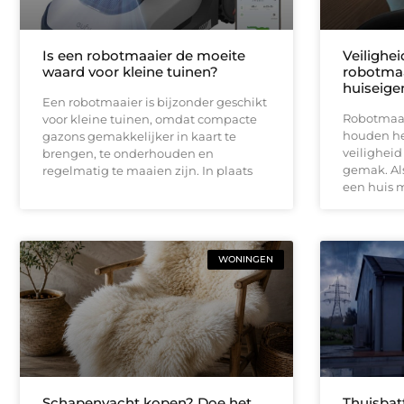
Is een robotmaaier de moeite
Veilighe
waard voor kleine tuinen?
robotmaa
huiseige
Een robotmaaier is bijzonder geschikt
Robotmaai
voor kleine tuinen, omdat compacte
houden het
gazons gemakkelijker in kaart te
veiligheid
brengen, te onderhouden en
gemak. Als
regelmatig te maaien zijn. In plaats
een huis 
WONINGEN
Schapenvacht kopen? Doe het
Thuisbat