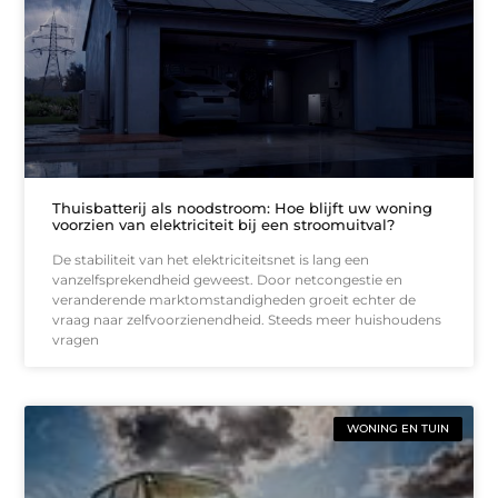
Thuisbatterij als noodstroom: Hoe blijft uw woning
voorzien van elektriciteit bij een stroomuitval?
De stabiliteit van het elektriciteitsnet is lang een
vanzelfsprekendheid geweest. Door netcongestie en
veranderende marktomstandigheden groeit echter de
vraag naar zelfvoorzienendheid. Steeds meer huishoudens
vragen
WONING EN TUIN