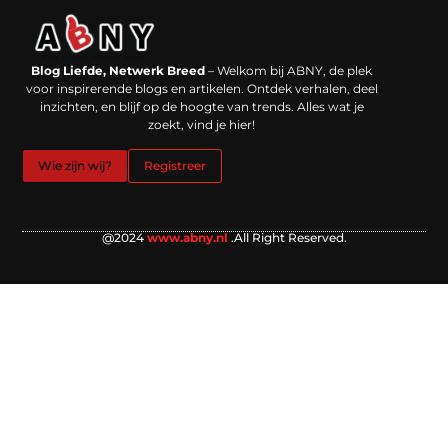
Backlinks kopen in Nederland: werkt het echt en waar moet je op letten?
Extra geld verdienen: kansen die dichterbij liggen dan je denkt
Blog Liefde, Netwerk Breed
– Welkom bij ABNY, de plek
voor inspirerende blogs en artikelen. Ontdek verhalen, deel
inzichten, en blijf op de hoogte van trends. Alles wat je
zoekt, vind je hier!
Wie zijn wij?
Registreer
@2024
www.abny.nl
.All Right Reserved.