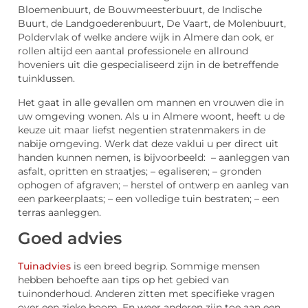
Bloemenbuurt, de Bouwmeesterbuurt, de Indische
Buurt, de Landgoederenbuurt, De Vaart, de Molenbuurt,
Poldervlak of welke andere wijk in Almere dan ook, er
rollen altijd een aantal professionele en allround
hoveniers uit die gespecialiseerd zijn in de betreffende
tuinklussen.
Het gaat in alle gevallen om mannen en vrouwen die in
uw omgeving wonen. Als u in Almere woont, heeft u de
keuze uit maar liefst negentien stratenmakers in de
nabije omgeving. Werk dat deze vaklui u per direct uit
handen kunnen nemen, is bijvoorbeeld: – aanleggen van
asfalt, opritten en straatjes; – egaliseren; – gronden
ophogen of afgraven; – herstel of ontwerp en aanleg van
een parkeerplaats; – een volledige tuin bestraten; – een
terras aanleggen.
Goed advies
Tuinadvies
is een breed begrip. Sommige mensen
hebben behoefte aan tips op het gebied van
tuinonderhoud. Anderen zitten met specifieke vragen
over een zieke boom. En weer anderen zijn toe aan een