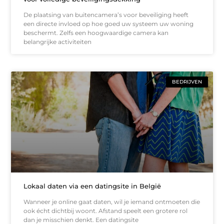
De plaatsing van buitencamera’s voor beveiliging heeft
een directe invloed op hoe goed uw systeem uw woning
beschermt. Zelfs een hoogwaardige camera kan
belangrijke activiteiten
BEDRIJVEN
Lokaal daten via een datingsite in België
Wanneer je online gaat daten, wil je iemand ontmoeten die
ook écht dichtbij woont. Afstand speelt een grotere rol
dan je misschien denkt. Een datingsite