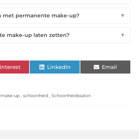
en met permanente make-up?
▼
te make-up laten zetten?
▼
interest
LinkedIn
Email
 make-up
,
schoonheid
,
Schoonheidssalon