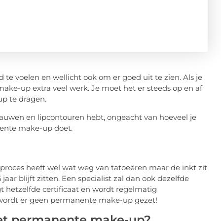
d te voelen en wellicht ook om er goed uit te zien. Als je
 make-up extra veel werk. Je moet het er steeds op en af
up te dragen.
auwen en lipcontouren hebt, ongeacht van hoeveel je
anente make-up doet.
roces heeft wel wat weg van tatoeëren maar de inkt zit
aar blijft zitten. Een specialist zal dan ook dezelfde
t hetzelfde certificaat en wordt regelmatig
t wordt er geen permanente make-up gezet!
met permanente make-up?