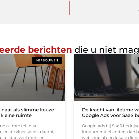
eerde berichten
die u niet ma
VERBOUWEN
inaat als slimme keuze
De kracht van lifetime va
 kleine ruimte
Google Ads voor SaaS be
ine ruimte telt elke
Google Ads bij SaaS bedrijv
, en de vloer speelt daarbij
fundamenteel anders dan b
e rol dan veel mensen
webshop of een lokale diens