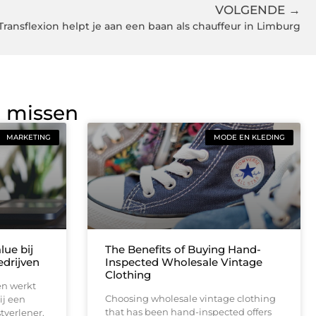
VOLGENDE →
Transflexion helpt je aan een baan als chauffeur in Limburg
g missen
MARKETING
MODE EN KLEDING
lue bij
The Benefits of Buying Hand-
drijven
Inspected Wholesale Vintage
Clothing
en werkt
Choosing wholesale vintage clothing
ij een
that has been hand-inspected offers
tverlener.