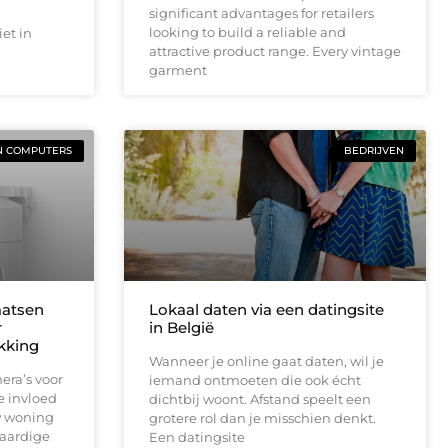
significant advantages for retailers
looking to build a reliable and
et in
attractive product range. Every vintage
garment
N COMPUTERS
BEDRIJVEN
aatsen
Lokaal daten via een datingsite
r
in België
ekking
Wanneer je online gaat daten, wil je
era’s voor
iemand ontmoeten die ook écht
e invloed
dichtbij woont. Afstand speelt een
w woning
grotere rol dan je misschien denkt.
waardige
Een datingsite