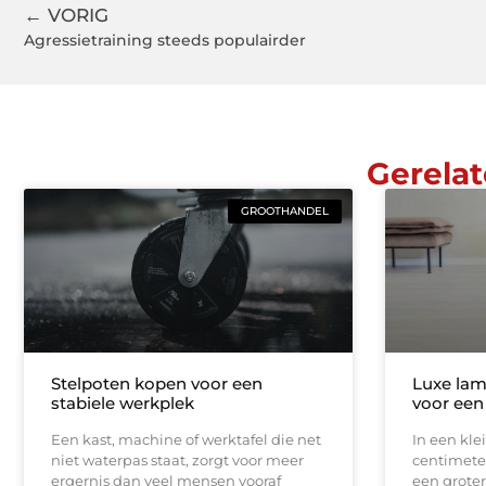
← VORIG
Agressietraining steeds populairder
Gerelat
GROOTHANDEL
Stelpoten kopen voor een
Luxe lam
stabiele werkplek
voor een
Een kast, machine of werktafel die net
In een kle
niet waterpas staat, zorgt voor meer
centimeter
ergernis dan veel mensen vooraf
een groter