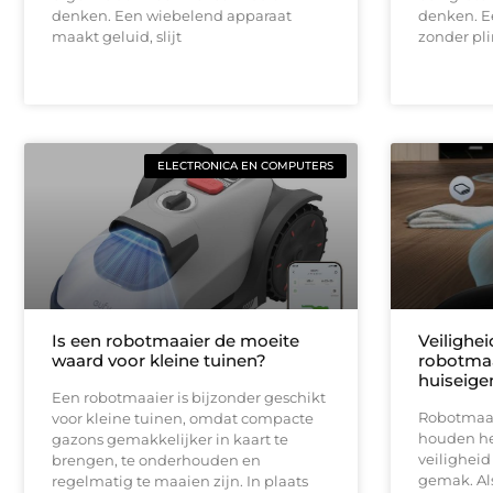
denken. Een wiebelend apparaat
denken. E
maakt geluid, slijt
zonder pli
ELECTRONICA EN COMPUTERS
Is een robotmaaier de moeite
Veilighe
waard voor kleine tuinen?
robotmaa
huiseige
Een robotmaaier is bijzonder geschikt
Robotmaai
voor kleine tuinen, omdat compacte
houden het
gazons gemakkelijker in kaart te
veiligheid
brengen, te onderhouden en
gemak. Als
regelmatig te maaien zijn. In plaats