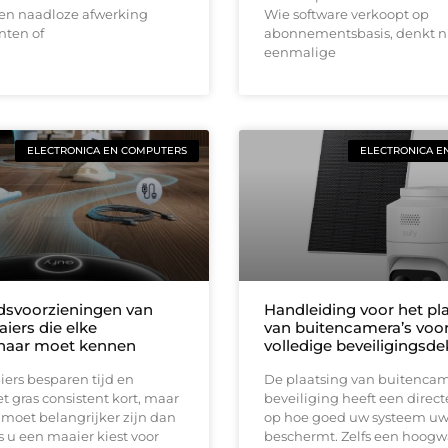
en naadloze afwerking
Wie software verkoopt op
nten of
abonnementsbasis, denkt ni
eenmalige
ELECTRONICA EN COMPUTERS
ELECTRONICA E
idsvoorzieningen van
Handleiding voor het pl
iers die elke
van buitencamera’s voo
naar moet kennen
volledige beveiligingsd
ers besparen tijd en
De plaatsing van buitencam
 gras consistent kort, maar
beveiliging heeft een direct
 moet belangrijker zijn dan
op hoe goed uw systeem u
 u een maaier kiest voor
beschermt. Zelfs een hoog