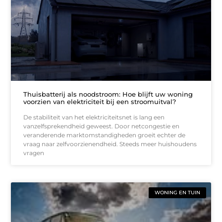
Thuisbatterij als noodstroom: Hoe blijft uw woning
voorzien van elektriciteit bij een stroomuitval?
De stabiliteit van het elektriciteitsnet is lang een
vanzelfsprekendheid geweest. Door netcongestie en
veranderende marktomstandigheden groeit echter de
vraag naar zelfvoorzienendheid. Steeds meer huishoudens
vragen
WONING EN TUIN