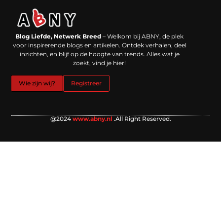
Backlinks kopen in Nederland: werkt het echt en waar moet je op letten?
Extra geld verdienen: kansen die dichterbij liggen dan je denkt
Blog Liefde, Netwerk Breed
– Welkom bij ABNY, de plek
voor inspirerende blogs en artikelen. Ontdek verhalen, deel
inzichten, en blijf op de hoogte van trends. Alles wat je
zoekt, vind je hier!
Wie zijn wij?
Registreer
@2024
www.abny.nl
.All Right Reserved.