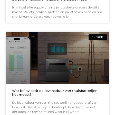
In vrijwel elke supply chain zijn logistieke dragers de stille
kracht. Pallets, bakken, kratten en palletboxen bepalen hoe
snel je kunt orderpicken, hoe veilig je
ENERGIE
Wat beïnvloedt de levensduur van thuisbatterijen
het meest?
De levensduur van een thuisbatterij hangt vooral af van
hoe vaak de batterij cycli doorloopt, hoe diep zij wordt
ontladen, de temperaturen waarin zij werkt