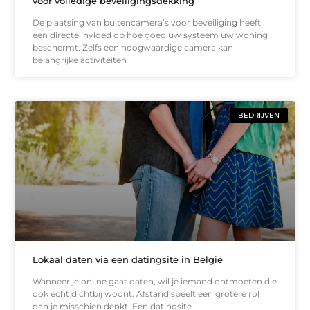
voor volledige beveiligingsdekking
De plaatsing van buitencamera’s voor beveiliging heeft
een directe invloed op hoe goed uw systeem uw woning
beschermt. Zelfs een hoogwaardige camera kan
belangrijke activiteiten
BEDRIJVEN
Lokaal daten via een datingsite in België
Wanneer je online gaat daten, wil je iemand ontmoeten die
ook écht dichtbij woont. Afstand speelt een grotere rol
dan je misschien denkt. Een datingsite