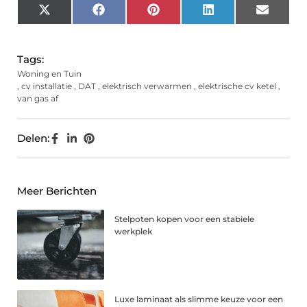
X
Facebook
Pinterest
LinkedIn
Email
(Twitter)
Tags:
Woning en Tuin
,
cv installatie
,
DAT
,
elektrisch verwarmen
,
elektrische cv ketel
,
van gas af
Delen:
Meer Berichten
Stelpoten kopen voor een stabiele
werkplek
Luxe laminaat als slimme keuze voor een