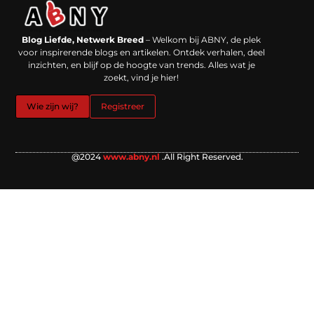
Backlinks kopen in Nederland: werkt het echt en waar moet je op letten?
Extra geld verdienen: kansen die dichterbij liggen dan je denkt
Blog Liefde, Netwerk Breed
– Welkom bij ABNY, de plek
voor inspirerende blogs en artikelen. Ontdek verhalen, deel
inzichten, en blijf op de hoogte van trends. Alles wat je
zoekt, vind je hier!
Wie zijn wij?
Registreer
@2024
www.abny.nl
.All Right Reserved.