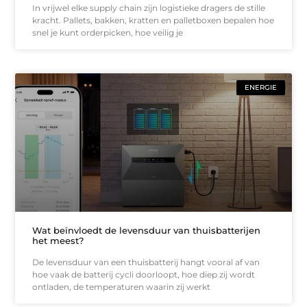
In vrijwel elke supply chain zijn logistieke dragers de stille
kracht. Pallets, bakken, kratten en palletboxen bepalen hoe
snel je kunt orderpicken, hoe veilig je
ENERGIE
Wat beïnvloedt de levensduur van thuisbatterijen
het meest?
De levensduur van een thuisbatterij hangt vooral af van
hoe vaak de batterij cycli doorloopt, hoe diep zij wordt
ontladen, de temperaturen waarin zij werkt