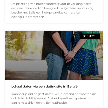
De plaatsing van buitencamera’s voor beveiliging heeft
een directe invloed op hoe goed uw systeem uw woning
beschermt. Zelfs een hoogwaardige camera kan
belangrijke activiteiten
BEDRIJVEN
Lokaal daten via een datingsite in België
Wanneer je online gaat daten, wil je iemand ontmoeten die
ook écht dichtbij woont. Afstand speelt een grotere rol
dan je misschien denkt. Een datingsite