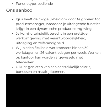
Functietype: bediende
Ons aanbod
Igus heeft de mogelijkheid om door te groeien tot
productmanager, waardoor je uitdagende functies
krijgt in een dynamische productieomgeving.
Je komt uiteindelijk terecht in een prettige
werkomgeving met verantwoordelijkheid,
uitdaging en zelfstandigheid.
Wij bieden flexibele werkroosters binnen 39
werkdagen en 26 vakantiedagen per week. Werken
op kantoor kan worden afgewisseld met
telewerken.
U kunt genieten van een aantrekkelijk salaris,
bonussen en maaltijdbonnen.