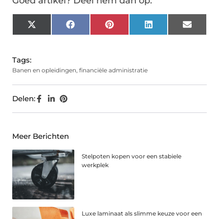
Goed artikel? Deel hem dan op:
X
Facebook
Pinterest
LinkedIn
Email
(Twitter)
Tags:
Banen en opleidingen
,
financiële administratie
Delen:
Meer Berichten
Stelpoten kopen voor een stabiele
werkplek
Luxe laminaat als slimme keuze voor een