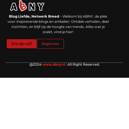
Backlinks kopen in Nederland: werkt het echt en waar moet je op letten?
Extra geld verdienen: kansen die dichterbij liggen dan je denkt
Blog Liefde, Netwerk Breed
– Welkom bij ABNY, de plek
voor inspirerende blogs en artikelen. Ontdek verhalen, deel
inzichten, en blijf op de hoogte van trends. Alles wat je
zoekt, vind je hier!
Wie zijn wij?
Registreer
@2024
www.abny.nl
.All Right Reserved.