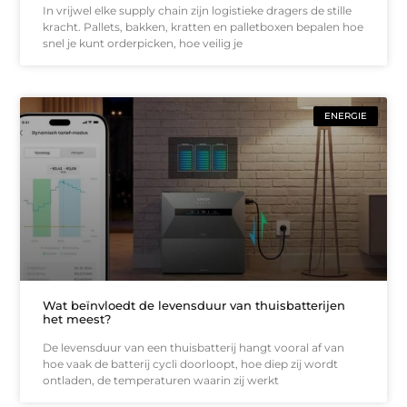
In vrijwel elke supply chain zijn logistieke dragers de stille
kracht. Pallets, bakken, kratten en palletboxen bepalen hoe
snel je kunt orderpicken, hoe veilig je
ENERGIE
Wat beïnvloedt de levensduur van thuisbatterijen
het meest?
De levensduur van een thuisbatterij hangt vooral af van
hoe vaak de batterij cycli doorloopt, hoe diep zij wordt
ontladen, de temperaturen waarin zij werkt