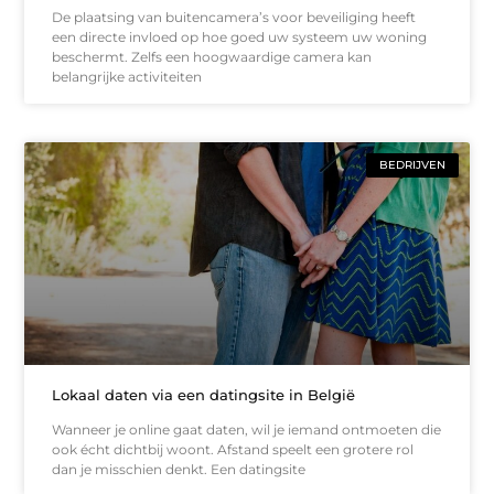
De plaatsing van buitencamera’s voor beveiliging heeft
een directe invloed op hoe goed uw systeem uw woning
beschermt. Zelfs een hoogwaardige camera kan
belangrijke activiteiten
BEDRIJVEN
Lokaal daten via een datingsite in België
Wanneer je online gaat daten, wil je iemand ontmoeten die
ook écht dichtbij woont. Afstand speelt een grotere rol
dan je misschien denkt. Een datingsite