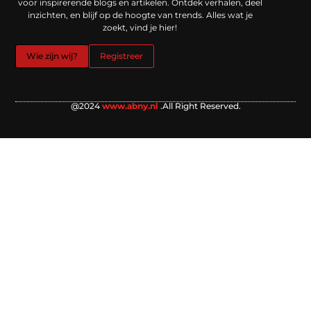
voor inspirerende blogs en artikelen. Ontdek verhalen, deel
inzichten, en blijf op de hoogte van trends. Alles wat je
zoekt, vind je hier!
Wie zijn wij?
Registreer
@2024
www.abny.nl
.All Right Reserved.