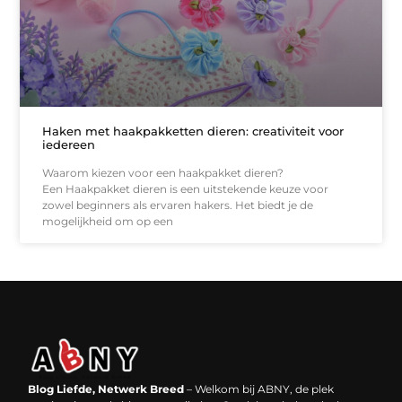
Haken met haakpakketten dieren: creativiteit voor
iedereen
Waarom kiezen voor een haakpakket dieren?
Een Haakpakket dieren is een uitstekende keuze voor
zowel beginners als ervaren hakers. Het biedt je de
mogelijkheid om op een
Backlinks kopen in Nederland: werkt het echt en waar moet je op letten?
Extra geld verdienen: kansen die dichterbij liggen dan je denkt
Blog Liefde, Netwerk Breed
– Welkom bij ABNY, de plek