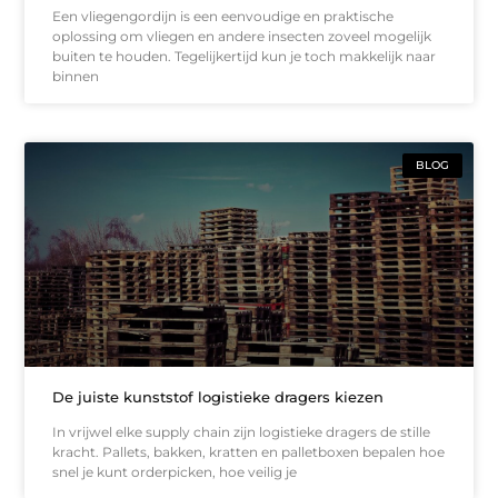
Een vliegengordijn is een eenvoudige en praktische
oplossing om vliegen en andere insecten zoveel mogelijk
buiten te houden. Tegelijkertijd kun je toch makkelijk naar
binnen
BLOG
De juiste kunststof logistieke dragers kiezen
In vrijwel elke supply chain zijn logistieke dragers de stille
kracht. Pallets, bakken, kratten en palletboxen bepalen hoe
snel je kunt orderpicken, hoe veilig je