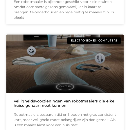
Een robotmaaier is bijzonder geschikt voor kleine tuinen,
omdat compacte gazons gemakkelijker in kaart te
brengen, te onderhouden en regelmatig te maaien zijn. In
plaats
ELECTRONICA EN COMPUTERS
Veiligheidsvoorzieningen van robotmaaiers die elke
huiseigenaar moet kennen
Robotmaaiers besparen tijd en houden het gras consistent
kort, maar veiligheid moet belangrijker zijn dan gemak. Als
u een maaier kiest voor een huis met