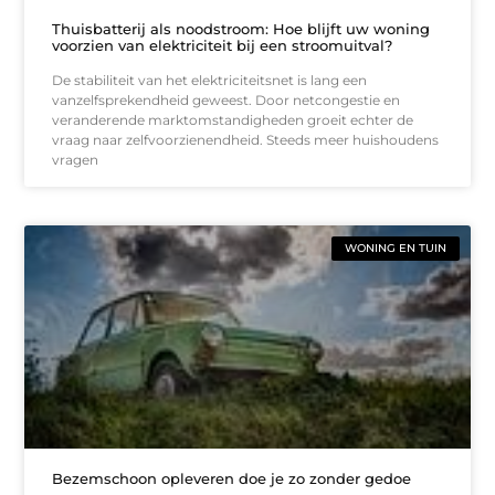
Thuisbatterij als noodstroom: Hoe blijft uw woning
voorzien van elektriciteit bij een stroomuitval?
De stabiliteit van het elektriciteitsnet is lang een
vanzelfsprekendheid geweest. Door netcongestie en
veranderende marktomstandigheden groeit echter de
vraag naar zelfvoorzienendheid. Steeds meer huishoudens
vragen
WONING EN TUIN
Bezemschoon opleveren doe je zo zonder gedoe