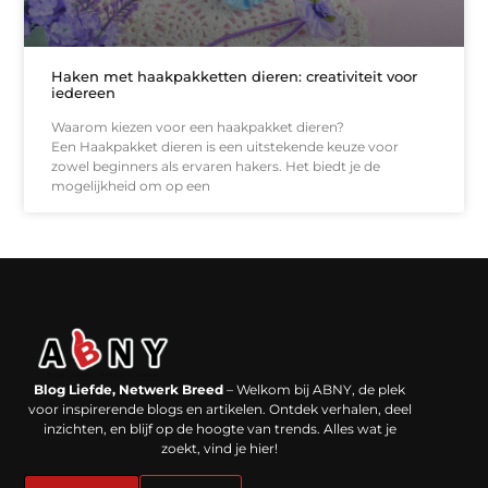
Haken met haakpakketten dieren: creativiteit voor
iedereen
Waarom kiezen voor een haakpakket dieren?
Een Haakpakket dieren is een uitstekende keuze voor
zowel beginners als ervaren hakers. Het biedt je de
mogelijkheid om op een
Backlinks kopen in Nederland: werkt het echt en waar moet je op letten?
Extra geld verdienen: kansen die dichterbij liggen dan je denkt
Blog Liefde, Netwerk Breed
– Welkom bij ABNY, de plek
voor inspirerende blogs en artikelen. Ontdek verhalen, deel
inzichten, en blijf op de hoogte van trends. Alles wat je
zoekt, vind je hier!