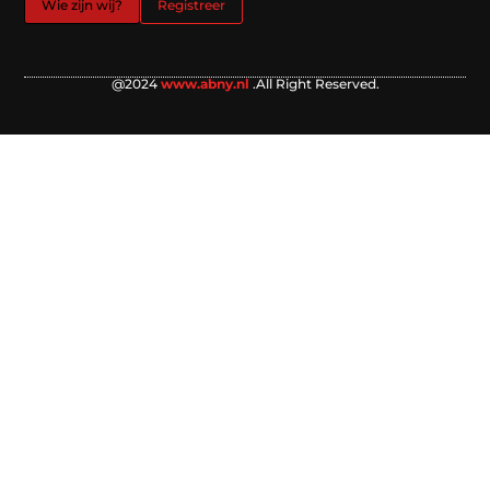
Wie zijn wij?
Registreer
@2024
www.abny.nl
.All Right Reserved.