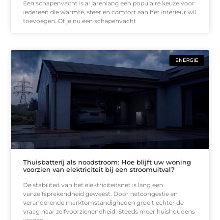
Een schapenvacht is al jarenlang een populaire keuze voor
iedereen die warmte, sfeer en comfort aan het interieur wil
toevoegen. Of je nu een schapenvacht
ENERGIE
Thuisbatterij als noodstroom: Hoe blijft uw woning
voorzien van elektriciteit bij een stroomuitval?
De stabiliteit van het elektriciteitsnet is lang een
vanzelfsprekendheid geweest. Door netcongestie en
veranderende marktomstandigheden groeit echter de
vraag naar zelfvoorzienendheid. Steeds meer huishoudens