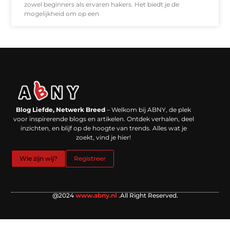
zowel beginners als ervaren hakers. Het biedt je de
mogelijkheid om op een
Backlinks kopen in Nederland: werkt het echt en waar moet je op letten?
Extra geld verdienen: kansen die dichterbij liggen dan je denkt
Blog Liefde, Netwerk Breed
– Welkom bij ABNY, de plek
voor inspirerende blogs en artikelen. Ontdek verhalen, deel
inzichten, en blijf op de hoogte van trends. Alles wat je
zoekt, vind je hier!
Wie zijn wij?
Registreer
@2024
www.abny.nl
.All Right Reserved.