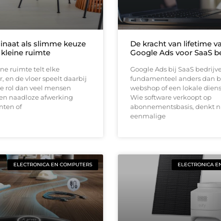
inaat als slimme keuze
De kracht van lifetime va
 kleine ruimte
Google Ads voor SaaS be
ine ruimte telt elke
Google Ads bij SaaS bedrijv
, en de vloer speelt daarbij
fundamenteel anders dan b
e rol dan veel mensen
webshop of een lokale diens
en naadloze afwerking
Wie software verkoopt op
nten of
abonnementsbasis, denkt ni
eenmalige
ELECTRONICA EN COMPUTERS
ELECTRONICA E