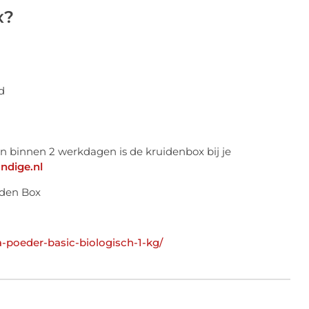
x?
d
 en binnen 2 werkdagen is de kruidenbox bij je
dige.nl
-poeder-basic-biologisch-1-kg/