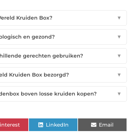
 Wereld Kruiden Box?
▼
iologisch en gezond?
▼
chillende gerechten gebruiken?
▼
eld Kruiden Box bezorgd?
▼
uidenbox boven losse kruiden kopen?
▼
interest
LinkedIn
Email