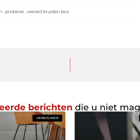
n
,
proteine
,
wereld kruiden box
eerde berichten
die u niet ma
VERBOUWEN