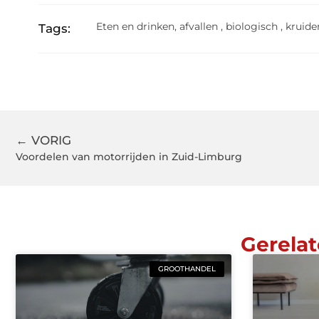
Eten en drinken
,
afvallen
,
biologisch
,
kruide
Tags:
← VORIG
Voordelen van motorrijden in Zuid-Limburg
Gerelat
GROOTHANDEL