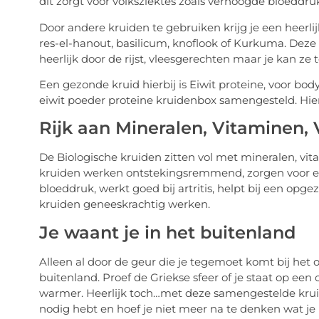
dit zorgt voor volksziektes zoals verhoogde bloeddruk
Door andere kruiden te gebruiken krijg je een heerl
res-el-hanout, basilicum, knoflook of Kurkuma. Deze
heerlijk door de rijst, vleesgerechten maar je kan z
Een gezonde kruid hierbij is Eiwit proteine, voor bo
eiwit poeder proteine kruidenbox samengesteld. Hie
Rijk aan Mineralen, Vitaminen, 
De Biologische kruiden zitten vol met mineralen, vit
kruiden werken ontstekingsremmend, zorgen voor een
bloeddruk, werkt goed bij artritis, helpt bij een opge
kruiden geneeskrachtig werken.
Je waant je in het buitenland
Alleen al door de geur die je tegemoet komt bij het
buitenland. Proef de Griekse sfeer of je staat op een
warmer. Heerlijk toch…met deze samengestelde krui
nodig hebt en hoef je niet meer na te denken wat j