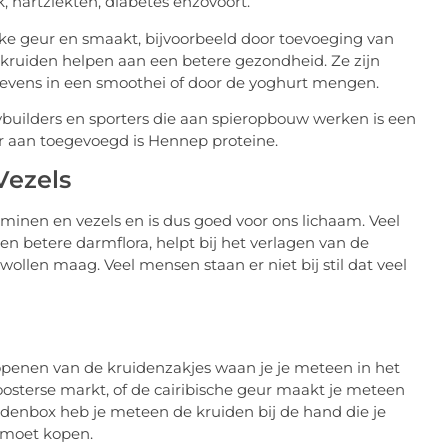
, hartziekten, diabetes enzovoort.
ijke geur en smaakt, bijvoorbeeld door toevoeging van
 kruiden helpen aan een betere gezondheid. Ze zijn
e tevens in een smoothei of door de yoghurt mengen.
dybuilders en sporters die aan spieropbouw werken is een
r aan toegevoegd is Hennep proteine.
Vezels
aminen en vezels en is dus goed voor ons lichaam. Veel
 betere darmflora, helpt bij het verlagen van de
zwollen maag. Veel mensen staan er niet bij stil dat veel
 openen van de kruidenzakjes waan je je meteen in het
 oosterse markt, of de cairibische geur maakt je meteen
denbox heb je meteen de kruiden bij de hand die je
e moet kopen.