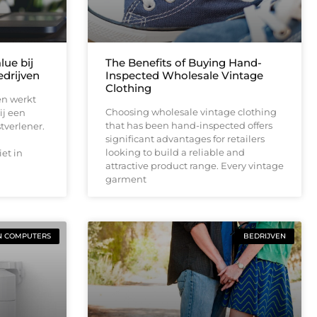
lue bij
The Benefits of Buying Hand-
drijven
Inspected Wholesale Vintage
Clothing
en werkt
Choosing wholesale vintage clothing
ij een
that has been hand-inspected offers
tverlener.
significant advantages for retailers
looking to build a reliable and
et in
attractive product range. Every vintage
garment
N COMPUTERS
BEDRIJVEN