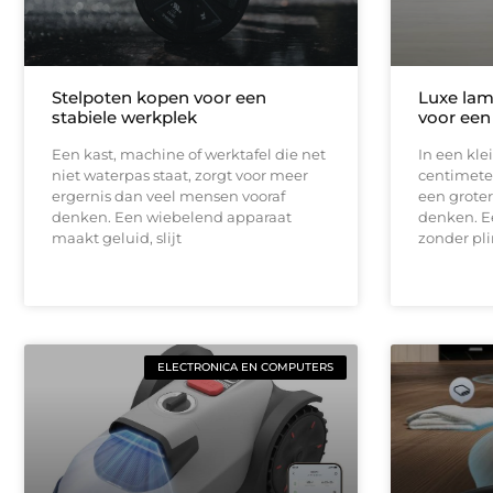
Stelpoten kopen voor een
Luxe lam
stabiele werkplek
voor een
Een kast, machine of werktafel die net
In een kle
niet waterpas staat, zorgt voor meer
centimeter
ergernis dan veel mensen vooraf
een groter
denken. Een wiebelend apparaat
denken. E
maakt geluid, slijt
zonder pli
ELECTRONICA EN COMPUTERS