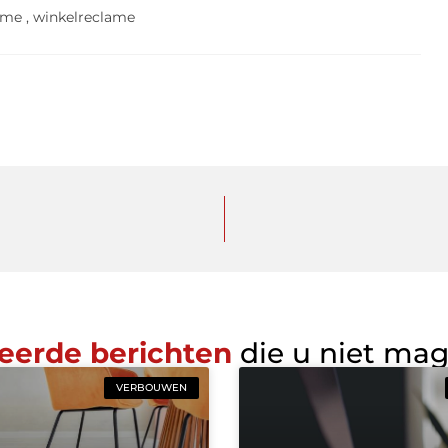
ame
,
winkelreclame
eerde berichten
die u niet ma
VERBOUWEN