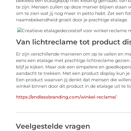
bekleed een etalagepop met kleding gemaakt van blo
te zijn. Mensen zullen op deze manier blijven staan 
om te zien wat jij nog meer in petto hebt. Zet een fo
naamsbekendheid groeit door je prachtige etalage.
Van lichtreclame tot product di
Er zijn verschillende manieren om op te vallen en me
eens een etalage met prachtige lichtreclame gezien. Z
blijf je kijken. Maar ook een simpelere en goedkoper
aandacht te trekken. Met een product display kun j
Een product waarvan jij denkt dat mensen die willen 
winkel binnen door dit product in de etalage uit te li
https://endlessbranding.com/winkel-reclame/
Veelgestelde vragen