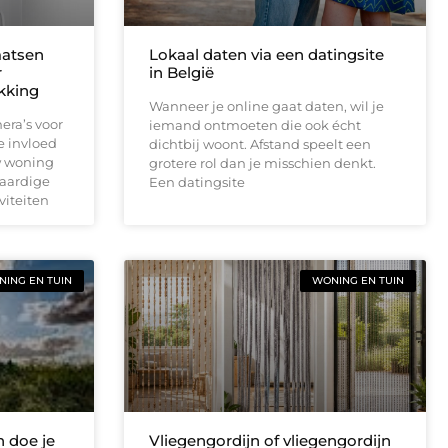
aatsen
Lokaal daten via een datingsite
r
in België
ekking
Wanneer je online gaat daten, wil je
era’s voor
iemand ontmoeten die ook écht
e invloed
dichtbij woont. Afstand speelt een
w woning
grotere rol dan je misschien denkt.
waardige
Een datingsite
viteiten
ING EN TUIN
WONING EN TUIN
 doe je
Vliegengordijn of vliegengordijn