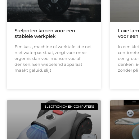
Stelpoten kopen voor een
Luxe lam
stabiele werkplek
voor een
Een kast, machine of werktafel die net
In een kle
niet waterpas staat, zorgt voor meer
centimeter
ergernis dan veel mensen vooraf
een groter
denken. Een wiebelend apparaat
denken. E
maakt geluid, slijt
zonder pli
ELECTRONICA EN COMPUTERS