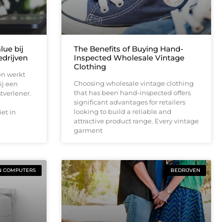
lue bij
The Benefits of Buying Hand-
drijven
Inspected Wholesale Vintage
Clothing
en werkt
Choosing wholesale vintage clothing
ij een
that has been hand-inspected offers
tverlener.
significant advantages for retailers
looking to build a reliable and
et in
attractive product range. Every vintage
garment
N COMPUTERS
BEDRIJVEN