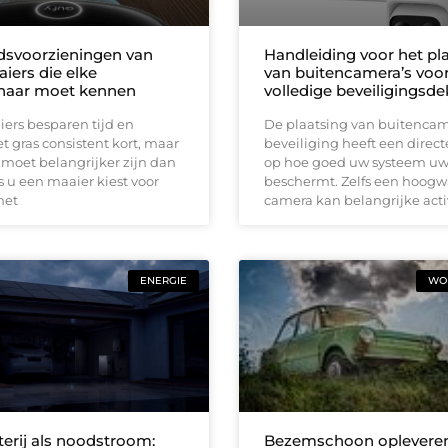
idsvoorzieningen van
Handleiding voor het pl
iers die elke
van buitencamera’s voo
naar moet kennen
volledige beveiligingsd
ers besparen tijd en
De plaatsing van buitencam
 gras consistent kort, maar
beveiliging heeft een direct
 moet belangrijker zijn dan
op hoe goed uw systeem u
 u een maaier kiest voor
beschermt. Zelfs een hoog
met
camera kan belangrijke acti
ENERGIE
WON
terij als noodstroom:
Bezemschoon opleveren