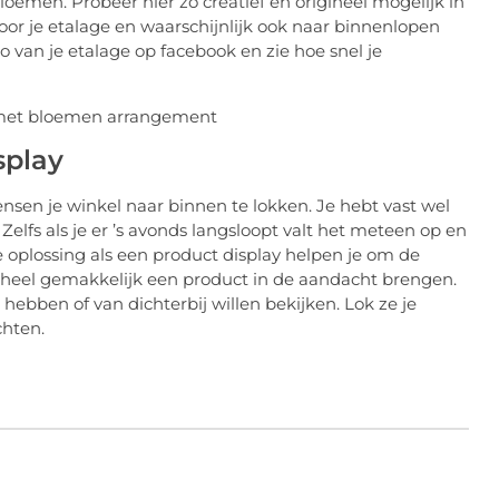
emen. Probeer hier zo creatief en origineel mogelijk in
voor je etalage en waarschijnlijk ook naar binnenlopen
to van je etalage op facebook en zie hoe snel je
splay
nsen je winkel naar binnen te lokken. Je hebt vast wel
elfs als je er ’s avonds langsloopt valt het meteen op en
e oplossing als een product display helpen je om de
e heel gemakkelijk een product in de aandacht brengen.
hebben of van dichterbij willen bekijken. Lok ze je
chten.