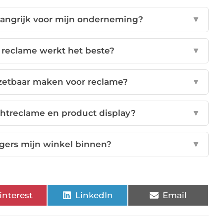
langrijk voor mijn onderneming?
▼
 reclame werkt het beste?
▼
nzetbaar maken voor reclame?
▼
ichtreclame en product display?
▼
ngers mijn winkel binnen?
▼
interest
LinkedIn
Email