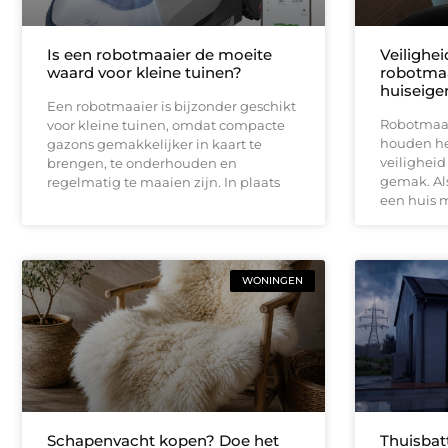
Is een robotmaaier de moeite
Veilighe
waard voor kleine tuinen?
robotmaa
huiseige
Een robotmaaier is bijzonder geschikt
Robotmaai
voor kleine tuinen, omdat compacte
houden het
gazons gemakkelijker in kaart te
veiligheid
brengen, te onderhouden en
gemak. Als
regelmatig te maaien zijn. In plaats
een huis 
WONINGEN
Schapenvacht kopen? Doe het
Thuisbat