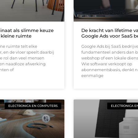
inaat als slimme keuze
De kracht van lifetime va
 kleine ruimte
Google Ads voor SaaS be
ine ruimte telt elke
Google Ads bij SaaS bedrijv
, en de vloer speelt daarbij
fundamenteel anders dan b
e rol dan veel mensen
webshop of een lokale diens
en naadloze afwerking
Wie software verkoopt op
nten of
abonnementsbasis, denkt ni
eenmalige
ELECTRONICA EN COMPUTERS
ELECTRONICA E