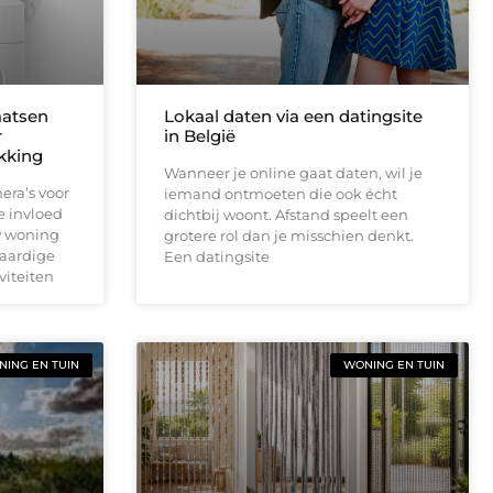
aatsen
Lokaal daten via een datingsite
r
in België
ekking
Wanneer je online gaat daten, wil je
era’s voor
iemand ontmoeten die ook écht
e invloed
dichtbij woont. Afstand speelt een
w woning
grotere rol dan je misschien denkt.
waardige
Een datingsite
viteiten
ING EN TUIN
WONING EN TUIN