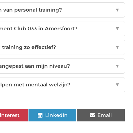
n van personal training?
▼
ent Club 033 in Amersfoort?
▼
training zo effectief?
▼
aangepast aan mijn niveau?
▼
elpen met mentaal welzijn?
▼
interest
LinkedIn
Email