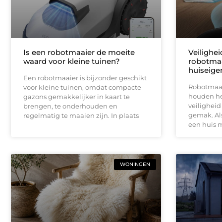
Is een robotmaaier de moeite
Veilighe
waard voor kleine tuinen?
robotmaa
huiseige
Een robotmaaier is bijzonder geschikt
Robotmaai
voor kleine tuinen, omdat compacte
houden het
gazons gemakkelijker in kaart te
veiligheid
brengen, te onderhouden en
gemak. Als
regelmatig te maaien zijn. In plaats
een huis 
WONINGEN