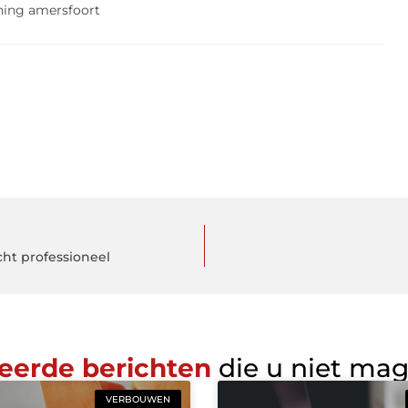
ining amersfoort
cht professioneel
eerde berichten
die u niet ma
VERBOUWEN