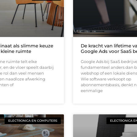
inaat als slimme keuze
De kracht van lifetime va
 kleine ruimte
Google Ads voor SaaS be
ine ruimte telt elke
Google Ads bij SaaS bedrijv
, en de vloer speelt daarbij
fundamenteel anders dan b
e rol dan veel mensen
webshop of een lokale diens
en naadloze afwerking
Wie software verkoopt op
nten of
abonnementsbasis, denkt ni
eenmalige
ELECTRONICA EN COMPUTERS
ELECTRONICA E