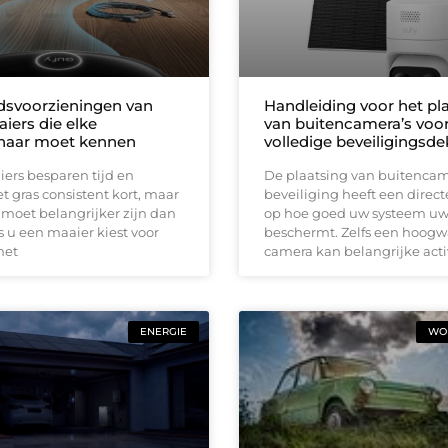
idsvoorzieningen van
Handleiding voor het pl
iers die elke
van buitencamera’s voo
naar moet kennen
volledige beveiligingsd
ers besparen tijd en
De plaatsing van buitencam
 gras consistent kort, maar
beveiliging heeft een direct
 moet belangrijker zijn dan
op hoe goed uw systeem u
 u een maaier kiest voor
beschermt. Zelfs een hoog
met
camera kan belangrijke acti
ENERGIE
WON