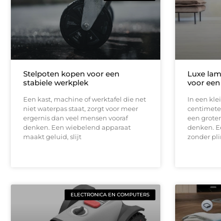
Stelpoten kopen voor een
Luxe lam
stabiele werkplek
voor een
Een kast, machine of werktafel die net
In een kle
niet waterpas staat, zorgt voor meer
centimeter
ergernis dan veel mensen vooraf
een groter
denken. Een wiebelend apparaat
denken. E
maakt geluid, slijt
zonder pli
ELECTRONICA EN COMPUTERS