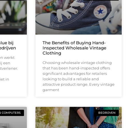
lue bij
The Benefits of Buying Hand-
drijven
Inspected Wholesale Vintage
Clothing
en werkt
Choosing wholesale vintage clothing
ij een
that has been hand-inspected offers
tverlener.
significant advantages for retailers
looking to build a reliable and
et in
attractive product range. Every vintage
garment
N COMPUTERS
BEDRIJVEN