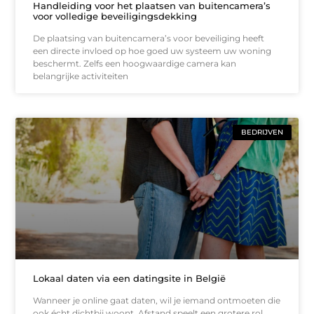
Handleiding voor het plaatsen van buitencamera’s
voor volledige beveiligingsdekking
De plaatsing van buitencamera’s voor beveiliging heeft
een directe invloed op hoe goed uw systeem uw woning
beschermt. Zelfs een hoogwaardige camera kan
belangrijke activiteiten
BEDRIJVEN
Lokaal daten via een datingsite in België
Wanneer je online gaat daten, wil je iemand ontmoeten die
ook écht dichtbij woont. Afstand speelt een grotere rol