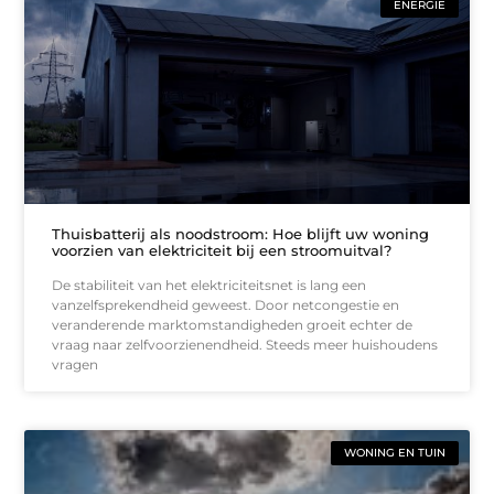
ENERGIE
Thuisbatterij als noodstroom: Hoe blijft uw woning
voorzien van elektriciteit bij een stroomuitval?
De stabiliteit van het elektriciteitsnet is lang een
vanzelfsprekendheid geweest. Door netcongestie en
veranderende marktomstandigheden groeit echter de
vraag naar zelfvoorzienendheid. Steeds meer huishoudens
vragen
WONING EN TUIN