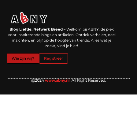
Backlinks kopen in Nederland: werkt het echt en waar moet je op letten?
Extra geld verdienen: kansen die dichterbij liggen dan je denkt
Blog Liefde, Netwerk Breed
– Welkom bij ABNY, de plek
voor inspirerende blogs en artikelen. Ontdek verhalen, deel
inzichten, en blijf op de hoogte van trends. Alles wat je
zoekt, vind je hier!
Wie zijn wij?
Registreer
@2024
www.abny.nl
.All Right Reserved.