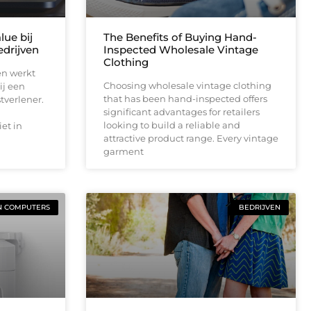
lue bij
The Benefits of Buying Hand-
drijven
Inspected Wholesale Vintage
Clothing
en werkt
Choosing wholesale vintage clothing
ij een
that has been hand-inspected offers
tverlener.
significant advantages for retailers
looking to build a reliable and
et in
attractive product range. Every vintage
garment
N COMPUTERS
BEDRIJVEN