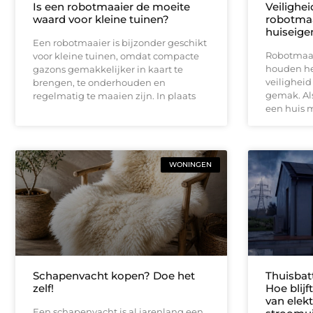
Is een robotmaaier de moeite
Veilighe
waard voor kleine tuinen?
robotmaa
huiseige
Een robotmaaier is bijzonder geschikt
Robotmaai
voor kleine tuinen, omdat compacte
houden het
gazons gemakkelijker in kaart te
veiligheid
brengen, te onderhouden en
gemak. Als
regelmatig te maaien zijn. In plaats
een huis 
WONINGEN
Schapenvacht kopen? Doe het
Thuisbat
zelf!
Hoe blij
van elektr
Een schapenvacht is al jarenlang een