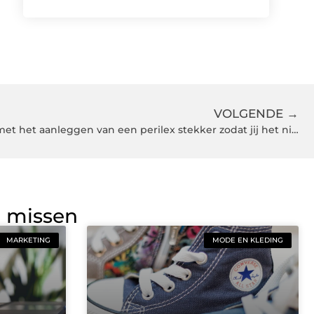
VOLGENDE →
Elektricien Haarlem helpt jou met het aanleggen van een perilex stekker zodat jij het niet hoeft te
g missen
MARKETING
MODE EN KLEDING