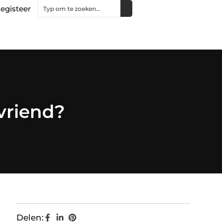
egisteer
vriend?
Delen: