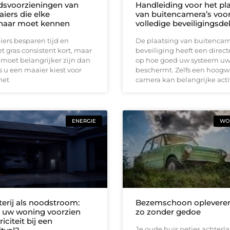
idsvoorzieningen van
Handleiding voor het pl
iers die elke
van buitencamera’s voo
naar moet kennen
volledige beveiligingsd
ers besparen tijd en
De plaatsing van buitencam
 gras consistent kort, maar
beveiliging heeft een direct
 moet belangrijker zijn dan
op hoe goed uw systeem u
 u een maaier kiest voor
beschermt. Zelfs een hoog
met
camera kan belangrijke acti
ENERGIE
WON
terij als noodstroom:
Bezemschoon opleveren
ft uw woning voorzien
zo zonder gedoe
iciteit bij een
Je oude huis netjes achterla