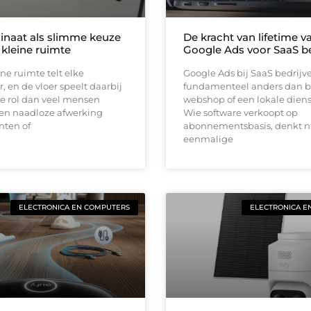
inaat als slimme keuze
De kracht van lifetime va
 kleine ruimte
Google Ads voor SaaS be
ine ruimte telt elke
Google Ads bij SaaS bedrijv
, en de vloer speelt daarbij
fundamenteel anders dan b
e rol dan veel mensen
webshop of een lokale diens
en naadloze afwerking
Wie software verkoopt op
nten of
abonnementsbasis, denkt ni
eenmalige
ELECTRONICA EN COMPUTERS
ELECTRONICA E