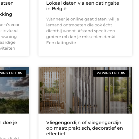
aatsen
Lokaal daten via een datingsite
r
in België
ekking
Wanneer je online gaat daten, wil je
era’s voor
iemand ontmoeten die ook écht
e invloed
dichtbij woont. Afstand speelt een
w woning
grotere rol dan je misschien denkt.
waardige
Een datingsite
viteiten
ING EN TUIN
WONING EN TUIN
 doe je
Vliegengordijn of vliegengordijn
op maat: praktisch, decoratief en
effectief
ten klinkt