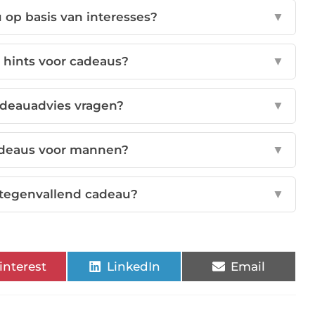
 op basis van interesses?
▼
r hints voor cadeaus?
▼
adeauadvies vragen?
▼
adeaus voor mannen?
▼
 tegenvallend cadeau?
▼
interest
LinkedIn
Email