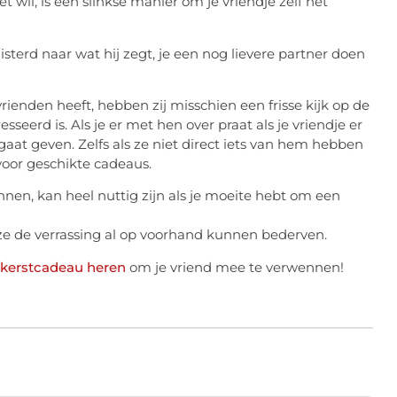
 wil, is een slinkse manier om je vriendje zelf het
isterd naar wat hij zegt, je een nog lievere partner doen
vrienden heeft, hebben zij misschien een frisse kijk op de
eerd is. Als je er met hen over praat als je vriendje er
 gaat geven. Zelfs als ze niet direct iets van hem hebben
oor geschikte cadeaus.
en, kan heel nuttig zijn als je moeite hebt om een
 ze de verrassing al op voorhand kunnen bederven.
kerstcadeau heren
om je vriend mee te verwennen!