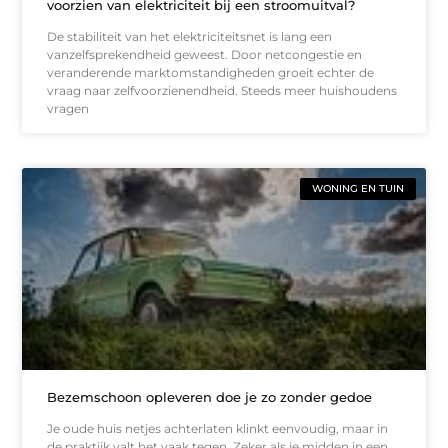
voorzien van elektriciteit bij een stroomuitval?
De stabiliteit van het elektriciteitsnet is lang een
vanzelfsprekendheid geweest. Door netcongestie en
veranderende marktomstandigheden groeit echter de
vraag naar zelfvoorzienendheid. Steeds meer huishoudens
vragen
WONING EN TUIN
Bezemschoon opleveren doe je zo zonder gedoe
Je oude huis netjes achterlaten klinkt eenvoudig, maar in
de praktijk valt het vaak tegen. Zeker als je midden in een