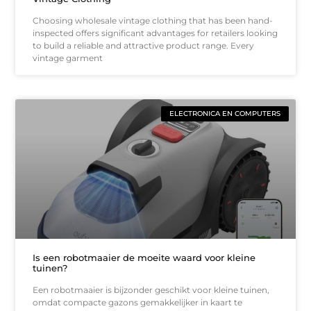
Choosing wholesale vintage clothing that has been hand-
inspected offers significant advantages for retailers looking
to build a reliable and attractive product range. Every
vintage garment
ELECTRONICA EN COMPUTERS
Is een robotmaaier de moeite waard voor kleine
tuinen?
Een robotmaaier is bijzonder geschikt voor kleine tuinen,
omdat compacte gazons gemakkelijker in kaart te