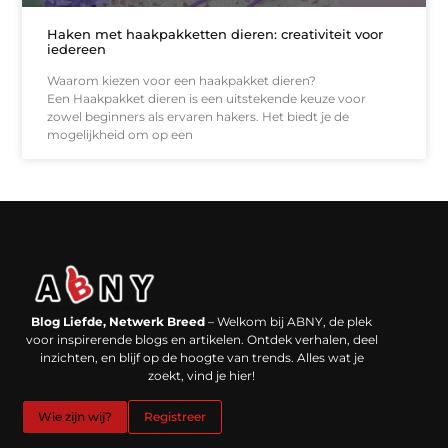
Haken met haakpakketten dieren: creativiteit voor
iedereen
Waarom kiezen voor een haakpakket dieren?
Een Haakpakket dieren is een uitstekende keuze voor
zowel beginners als ervaren hakers. Het biedt je de
mogelijkheid om op een
Backlinks kopen in Nederland: werkt het echt en waar moet je op letten?
Extra geld verdienen: kansen die dichterbij liggen dan je denkt
Blog Liefde, Netwerk Breed
– Welkom bij ABNY, de plek
voor inspirerende blogs en artikelen. Ontdek verhalen, deel
inzichten, en blijf op de hoogte van trends. Alles wat je
zoekt, vind je hier!
Wie zijn wij?
Registreer