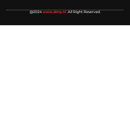
@2024
www.abny.nl
.All Right Reserved.