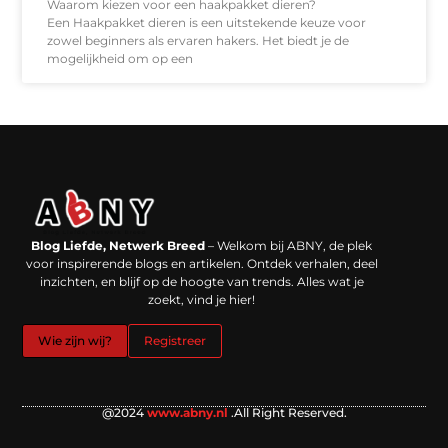
Waarom kiezen voor een haakpakket dieren?
Een Haakpakket dieren is een uitstekende keuze voor
zowel beginners als ervaren hakers. Het biedt je de
mogelijkheid om op een
Backlinks kopen in Nederland: werkt het echt en waar moet je op letten?
Extra geld verdienen: kansen die dichterbij liggen dan je denkt
Blog Liefde, Netwerk Breed
– Welkom bij ABNY, de plek
voor inspirerende blogs en artikelen. Ontdek verhalen, deel
inzichten, en blijf op de hoogte van trends. Alles wat je
zoekt, vind je hier!
Wie zijn wij?
Registreer
@2024
www.abny.nl
.All Right Reserved.