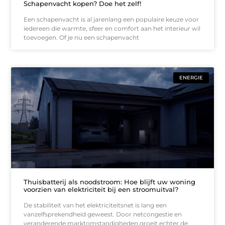
Schapenvacht kopen? Doe het zelf!
Een schapenvacht is al jarenlang een populaire keuze voor
iedereen die warmte, sfeer en comfort aan het interieur wil
toevoegen. Of je nu een schapenvacht
ENERGIE
Thuisbatterij als noodstroom: Hoe blijft uw woning
voorzien van elektriciteit bij een stroomuitval?
De stabiliteit van het elektriciteitsnet is lang een
vanzelfsprekendheid geweest. Door netcongestie en
veranderende marktomstandigheden groeit echter de