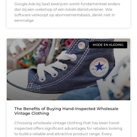
Google Ads bij SaaS bedrijven werkt fundamenteel anders
dan bij een webshop of een lokale dienstverlener. Wie
software verkoopt op abonnementsbasis, denkt niet in
eenmalige
MODE EN KLEDING
The Benefits of Buying Hand-Inspected Wholesale
Vintage Clothing
Choosing wholesale vintage clothing that has been hand-
inspected offers significant advantages for retailers looking
to build a reliable and attractive product range. Every