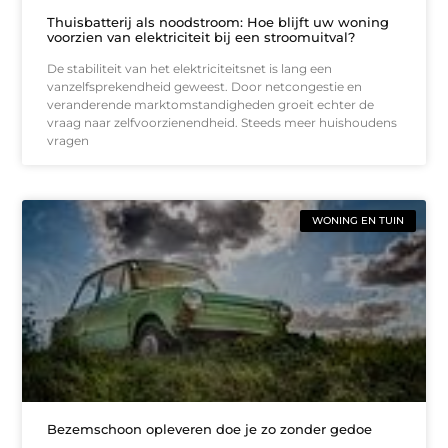
Thuisbatterij als noodstroom: Hoe blijft uw woning
voorzien van elektriciteit bij een stroomuitval?
De stabiliteit van het elektriciteitsnet is lang een
vanzelfsprekendheid geweest. Door netcongestie en
veranderende marktomstandigheden groeit echter de
vraag naar zelfvoorzienendheid. Steeds meer huishoudens
vragen
WONING EN TUIN
Bezemschoon opleveren doe je zo zonder gedoe