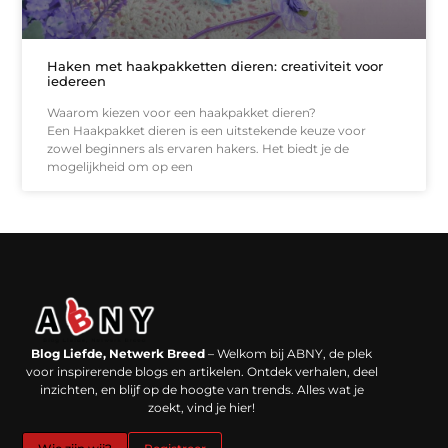
Haken met haakpakketten dieren: creativiteit voor
iedereen
Waarom kiezen voor een haakpakket dieren?
Een Haakpakket dieren is een uitstekende keuze voor
zowel beginners als ervaren hakers. Het biedt je de
mogelijkheid om op een
Backlinks kopen in Nederland: werkt het echt en waar moet je op letten?
Extra geld verdienen: kansen die dichterbij liggen dan je denkt
Blog Liefde, Netwerk Breed
– Welkom bij ABNY, de plek
voor inspirerende blogs en artikelen. Ontdek verhalen, deel
inzichten, en blijf op de hoogte van trends. Alles wat je
zoekt, vind je hier!