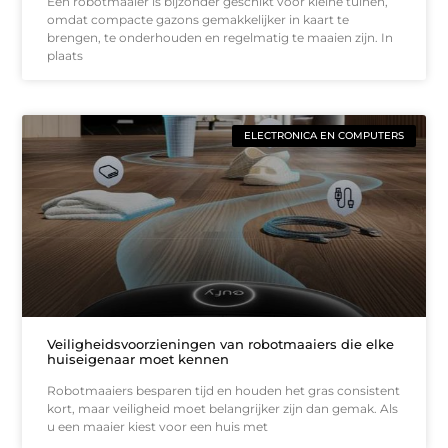
Een robotmaaier is bijzonder geschikt voor kleine tuinen,
omdat compacte gazons gemakkelijker in kaart te
brengen, te onderhouden en regelmatig te maaien zijn. In
plaats
ELECTRONICA EN COMPUTERS
Veiligheidsvoorzieningen van robotmaaiers die elke
huiseigenaar moet kennen
Robotmaaiers besparen tijd en houden het gras consistent
kort, maar veiligheid moet belangrijker zijn dan gemak. Als
u een maaier kiest voor een huis met