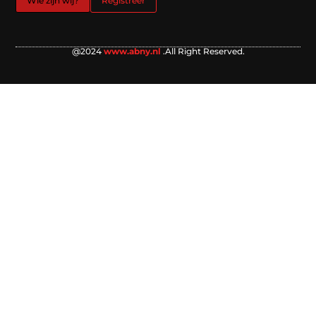
Wie zijn wij?
Registreer
@2024
www.abny.nl
.All Right Reserved.