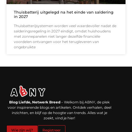
Thuisbatterij uitgelegd na het einde van saldering
in 2027
Thuisbatterijsystemen worden veel waardevoller nadat de
salderingsregeling in 2027 eindigt, omdat huishoudens
met zonnepanelen niet langer dezelfde financiële
voordelen ontvangen voor het terugleveren van
ongebruikte
Backlinks kopen in Nederland: werkt het echt en waar moet je op letten?
Extra geld verdienen: kansen die dichterbij liggen dan je denkt
Blog Liefde, Netwerk Breed
– Welkom bij ABNY, de plek
voor inspirerende blogs en artikelen. Ontdek verhalen, deel
inzichten, en blijf op de hoogte van trends. Alles wat je
zoekt, vind je hier!
Wie zijn wij?
Registreer