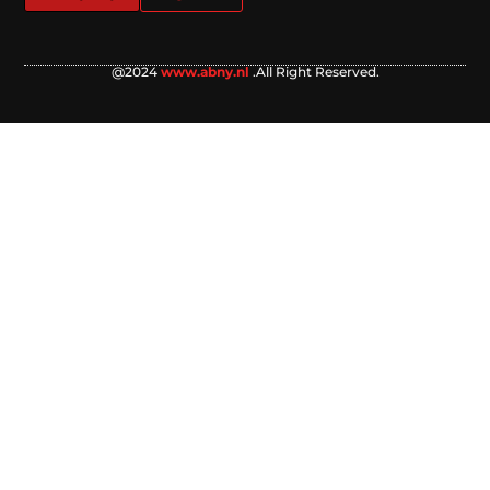
@2024
www.abny.nl
.All Right Reserved.