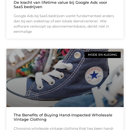
De kracht van lifetime value bij Google Ads voor
SaaS bedrijven
Google Ads bij SaaS bedrijven werkt fundamenteel anders
dan bij een webshop of een lokale dienstverlener. Wie
software verkoopt op abonnementsbasis, denkt niet in
eenmalige
MODE EN KLEDING
The Benefits of Buying Hand-Inspected Wholesale
Vintage Clothing
Choosing wholesale vintage clothing that has been hand-