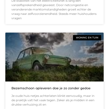
De stabiliteit van het elektriciteitsnet is lang een
vanzelfsprekendheid geweest. Door netcongestie en
veranderende marktomstandigheden groeit echter de
vraag naar zelfvoorzienendheid. Steeds meer huishoudens
vragen
WONING EN TUIN
Bezemschoon opleveren doe je zo zonder gedoe
Je oude huis netjes achterlaten klinkt eenvoudig, maar in
de praktijk valt het vaak tegen. Zeker als je midden in een
drukke verhuizing zit en