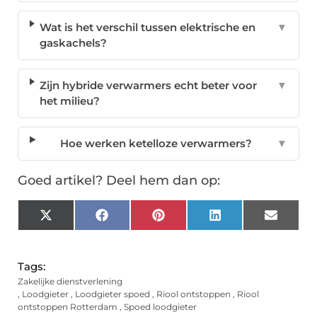
Wat is het verschil tussen elektrische en
▼
gaskachels?
Zijn hybride verwarmers echt beter voor
▼
het milieu?
Hoe werken ketelloze verwarmers?
▼
Goed artikel? Deel hem dan op:
X
Facebook
Pinterest
LinkedIn
Email
(Twitter)
Tags:
Zakelijke dienstverlening
,
Loodgieter
,
Loodgieter spoed
,
Riool ontstoppen
,
Riool
ontstoppen Rotterdam
,
Spoed loodgieter