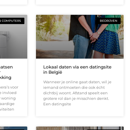
N COMPUTERS
BEDRIJVEN
aatsen
Lokaal daten via een datingsite
r
in België
ekking
Wanneer je online gaat daten, wil je
era’s voor
iemand ontmoeten die ook écht
e invloed
dichtbij woont. Afstand speelt een
w woning
grotere rol dan je misschien denkt.
waardige
Een datingsite
viteiten