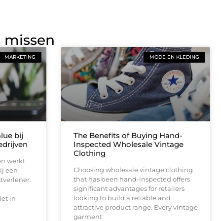
g missen
MARKETING
MODE EN KLEDING
lue bij
The Benefits of Buying Hand-
drijven
Inspected Wholesale Vintage
Clothing
en werkt
Choosing wholesale vintage clothing
ij een
that has been hand-inspected offers
tverlener.
significant advantages for retailers
looking to build a reliable and
et in
attractive product range. Every vintage
garment