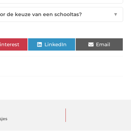
oor de keuze van een schooltas?
▼
interest
LinkedIn
Email
sjes