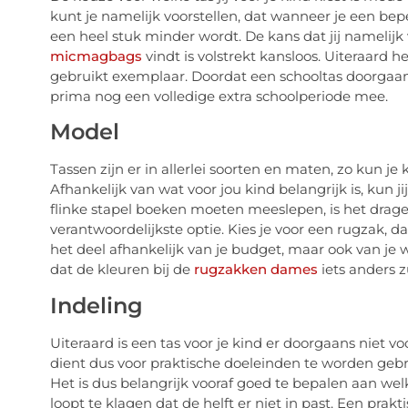
kunt je namelijk voorstellen, dat wanneer je een be
een heel stuk minder wordt. De kans dat jij namelijk
micmagbags
vindt is volstrekt kansloos. Uiteraard 
gebruikt exemplaar. Doordat een schooltas doorgaa
prima nog een volledige extra schoolperiode mee.
Model
Tassen zijn er in allerlei soorten en maten, zo kun je
Afhankelijk van wat voor jou kind belangrijk is, kun
flinke stapel boeken moeten meeslepen, is het drag
verantwoordelijkste optie. Kies je voor een rugzak, dan
het deel afhankelijk van je budget, maar ook van je w
dat de kleuren bij de
rugzakken dames
iets anders z
Indeling
Uiteraard is een tas voor je kind er doorgaans niet
dient dus voor praktische doeleinden te worden geb
Het is dus belangrijk vooraf goed te bepalen aan welk
loopt te klagen dat de helft er niet in past. Een pr