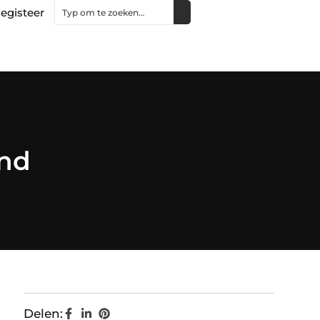
egisteer
ind
Delen: