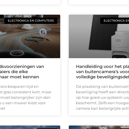
ELECTRONICA EN COMPUTERS
ELECTRONICA E
idsvoorzieningen van
Handleiding voor het pl
iers die elke
van buitencamera’s voo
naar moet kennen
volledige beveiligingsd
ers besparen tijd en
De plaatsing van buitencam
 gras consistent kort, maar
beveiliging heeft een direct
 moet belangrijker zijn dan
op hoe goed uw systeem u
 u een maaier kiest voor
beschermt. Zelfs een hoog
met
camera kan belangrijke acti