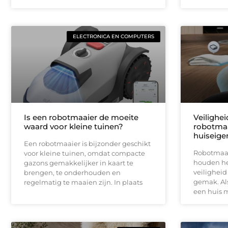
ELECTRONICA EN COMPUTERS
Is een robotmaaier de moeite
Veilighe
waard voor kleine tuinen?
robotmaa
huiseige
Een robotmaaier is bijzonder geschikt
Robotmaai
voor kleine tuinen, omdat compacte
houden het
gazons gemakkelijker in kaart te
veiligheid
brengen, te onderhouden en
gemak. Als
regelmatig te maaien zijn. In plaats
een huis 