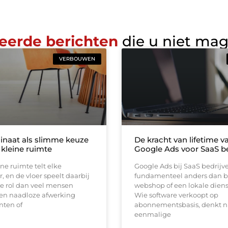
eerde berichten
die u niet ma
VERBOUWEN
inaat als slimme keuze
De kracht van lifetime va
 kleine ruimte
Google Ads voor SaaS be
ine ruimte telt elke
Google Ads bij SaaS bedrijv
, en de vloer speelt daarbij
fundamenteel anders dan b
e rol dan veel mensen
webshop of een lokale diens
en naadloze afwerking
Wie software verkoopt op
nten of
abonnementsbasis, denkt ni
eenmalige