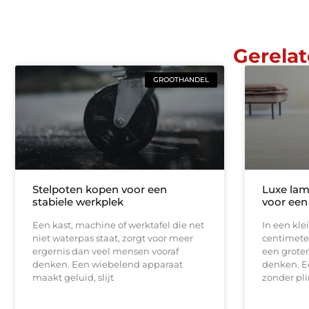
Gerelat
GROOTHANDEL
Stelpoten kopen voor een
Luxe lam
stabiele werkplek
voor een
Een kast, machine of werktafel die net
In een kle
niet waterpas staat, zorgt voor meer
centimeter
ergernis dan veel mensen vooraf
een groter
denken. Een wiebelend apparaat
denken. E
maakt geluid, slijt
zonder pli