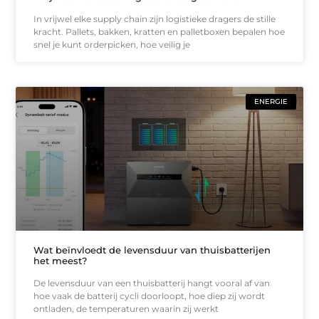
In vrijwel elke supply chain zijn logistieke dragers de stille
kracht. Pallets, bakken, kratten en palletboxen bepalen hoe
snel je kunt orderpicken, hoe veilig je
ENERGIE
Wat beïnvloedt de levensduur van thuisbatterijen
het meest?
De levensduur van een thuisbatterij hangt vooral af van
hoe vaak de batterij cycli doorloopt, hoe diep zij wordt
ontladen, de temperaturen waarin zij werkt