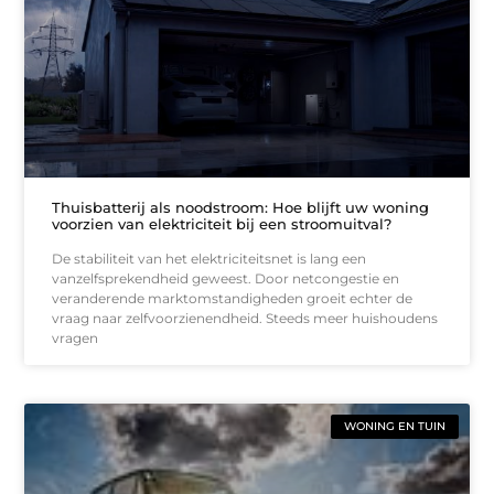
Thuisbatterij als noodstroom: Hoe blijft uw woning
voorzien van elektriciteit bij een stroomuitval?
De stabiliteit van het elektriciteitsnet is lang een
vanzelfsprekendheid geweest. Door netcongestie en
veranderende marktomstandigheden groeit echter de
vraag naar zelfvoorzienendheid. Steeds meer huishoudens
vragen
WONING EN TUIN