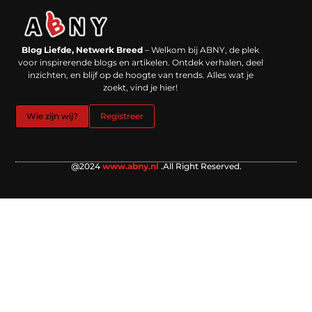
Backlinks kopen in Nederland: werkt het echt en waar moet je op letten?
Extra geld verdienen: kansen die dichterbij liggen dan je denkt
Blog Liefde, Netwerk Breed
– Welkom bij ABNY, de plek
voor inspirerende blogs en artikelen. Ontdek verhalen, deel
inzichten, en blijf op de hoogte van trends. Alles wat je
zoekt, vind je hier!
Wie zijn wij?
Registreer
@2024
www.abny.nl
.All Right Reserved.