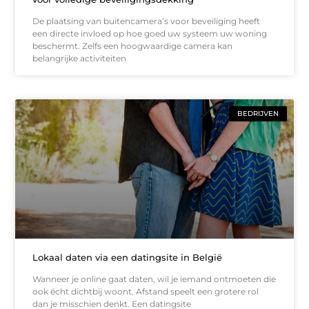
De plaatsing van buitencamera’s voor beveiliging heeft
een directe invloed op hoe goed uw systeem uw woning
beschermt. Zelfs een hoogwaardige camera kan
belangrijke activiteiten
BEDRIJVEN
Lokaal daten via een datingsite in België
Wanneer je online gaat daten, wil je iemand ontmoeten die
ook écht dichtbij woont. Afstand speelt een grotere rol
dan je misschien denkt. Een datingsite