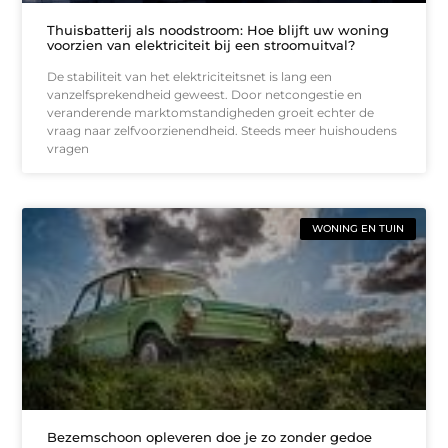
Thuisbatterij als noodstroom: Hoe blijft uw woning
voorzien van elektriciteit bij een stroomuitval?
De stabiliteit van het elektriciteitsnet is lang een
vanzelfsprekendheid geweest. Door netcongestie en
veranderende marktomstandigheden groeit echter de
vraag naar zelfvoorzienendheid. Steeds meer huishoudens
vragen
WONING EN TUIN
Bezemschoon opleveren doe je zo zonder gedoe