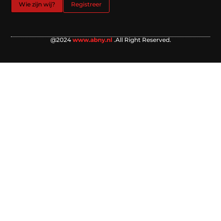
Wie zijn wij?
Registreer
@2024
www.abny.nl
.All Right Reserved.