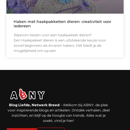
Haken met haakpakketten dieren: creativiteit voor
iedereen
Waarom kiezen voor een haakpakket dieren?
Een Haakpakket dieren is een uitstekende keuze voor
zowel beginners als ervaren hakers. Het biedt je de
mogelijkheid om op een
Backlinks kopen in Nederland: werkt het echt en waar moet je op letten?
Extra geld verdienen: kansen die dichterbij liggen dan je denkt
Blog Liefde, Netwerk Breed
– Welkom bij ABNY, de plek
voor inspirerende blogs en artikelen. Ontdek verhalen, deel
inzichten, en blijf op de hoogte van trends. Alles wat je
zoekt, vind je hier!