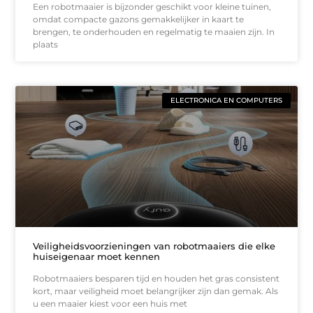
Een robotmaaier is bijzonder geschikt voor kleine tuinen,
omdat compacte gazons gemakkelijker in kaart te
brengen, te onderhouden en regelmatig te maaien zijn. In
plaats
ELECTRONICA EN COMPUTERS
Veiligheidsvoorzieningen van robotmaaiers die elke
huiseigenaar moet kennen
Robotmaaiers besparen tijd en houden het gras consistent
kort, maar veiligheid moet belangrijker zijn dan gemak. Als
u een maaier kiest voor een huis met