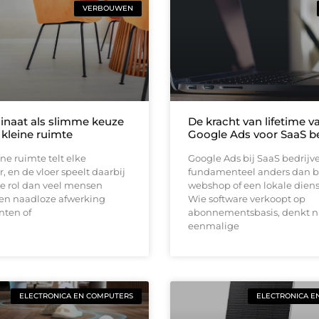
VERBOUWEN
inaat als slimme keuze
De kracht van lifetime va
 kleine ruimte
Google Ads voor SaaS be
ine ruimte telt elke
Google Ads bij SaaS bedrijv
, en de vloer speelt daarbij
fundamenteel anders dan b
e rol dan veel mensen
webshop of een lokale diens
en naadloze afwerking
Wie software verkoopt op
nten of
abonnementsbasis, denkt ni
eenmalige
ELECTRONICA EN COMPUTERS
ELECTRONICA E