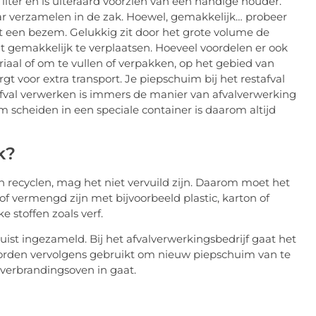
iter en is uiteraard voorzien van een handige houder.
ar verzamelen in de zak. Hoewel, gemakkelijk… probeer
et een bezem. Gelukkig zit door het grote volume de
ht gemakkelijk te verplaatsen. Hoeveel voordelen er ook
riaal of om te vullen of verpakken, op het gebied van
gt voor extra transport. Je piepschuim bij het restafval
afval verwerken is immers de manier van afvalverwerking
 scheiden in een speciale container is daarom altijd
k?
recyclen, mag het niet vervuild zijn. Daarom moet het
of vermengd zijn met bijvoorbeeld plastic, karton of
e stoffen zoals verf.
ist ingezameld. Bij het afvalverwerkingsbedrijf gaat het
 worden vervolgens gebruikt om nieuw piepschuim van te
 verbrandingsoven in gaat.