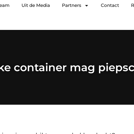
team
Uit de Media
Partners
Contact
R
lke container mag pieps