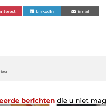
interest
LinkedIn
Email
rieur
eerde berichten
die u niet ma