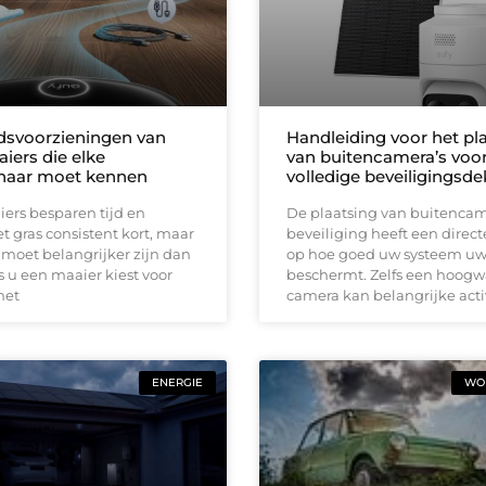
idsvoorzieningen van
Handleiding voor het pl
iers die elke
van buitencamera’s voo
naar moet kennen
volledige beveiligingsd
ers besparen tijd en
De plaatsing van buitencam
 gras consistent kort, maar
beveiliging heeft een direct
 moet belangrijker zijn dan
op hoe goed uw systeem u
 u een maaier kiest voor
beschermt. Zelfs een hoog
met
camera kan belangrijke acti
ENERGIE
WON