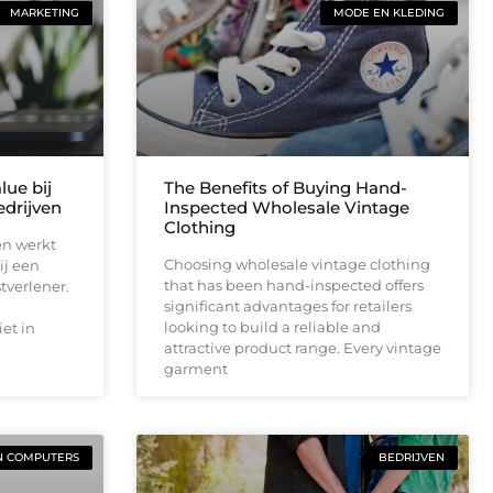
MARKETING
MODE EN KLEDING
lue bij
The Benefits of Buying Hand-
drijven
Inspected Wholesale Vintage
Clothing
en werkt
Choosing wholesale vintage clothing
ij een
that has been hand-inspected offers
tverlener.
significant advantages for retailers
looking to build a reliable and
et in
attractive product range. Every vintage
garment
N COMPUTERS
BEDRIJVEN