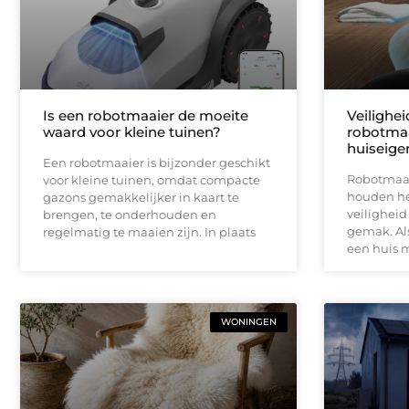
Is een robotmaaier de moeite
Veilighe
waard voor kleine tuinen?
robotmaa
huiseige
Een robotmaaier is bijzonder geschikt
Robotmaai
voor kleine tuinen, omdat compacte
houden het
gazons gemakkelijker in kaart te
veiligheid
brengen, te onderhouden en
gemak. Als
regelmatig te maaien zijn. In plaats
een huis 
WONINGEN