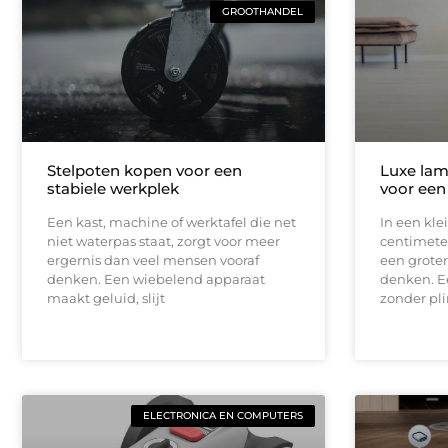
GROOTHANDEL
Stelpoten kopen voor een
Luxe lam
stabiele werkplek
voor een
Een kast, machine of werktafel die net
In een kle
niet waterpas staat, zorgt voor meer
centimeter
ergernis dan veel mensen vooraf
een groter
denken. Een wiebelend apparaat
denken. E
maakt geluid, slijt
zonder pli
ELECTRONICA EN COMPUTERS