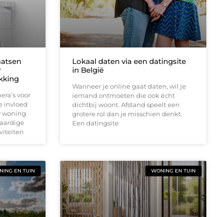
aatsen
Lokaal daten via een datingsite
r
in België
ekking
Wanneer je online gaat daten, wil je
era’s voor
iemand ontmoeten die ook écht
e invloed
dichtbij woont. Afstand speelt een
w woning
grotere rol dan je misschien denkt.
waardige
Een datingsite
viteiten
ING EN TUIN
WONING EN TUIN