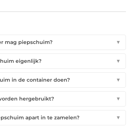
ner mag piepschuim?
▼
chuim eigenlijk?
▼
huim in de container doen?
▼
worden hergebruikt?
▼
epschuim apart in te zamelen?
▼