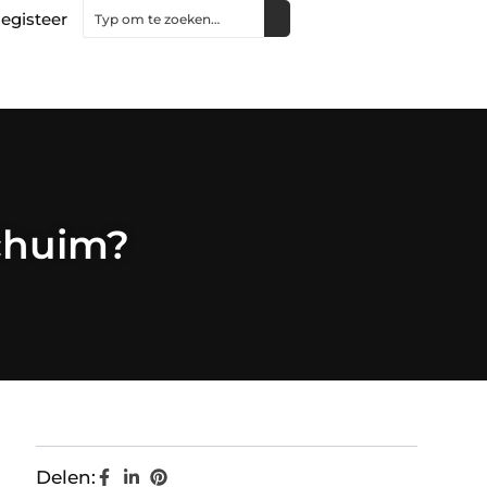
egisteer
chuim?
Delen: