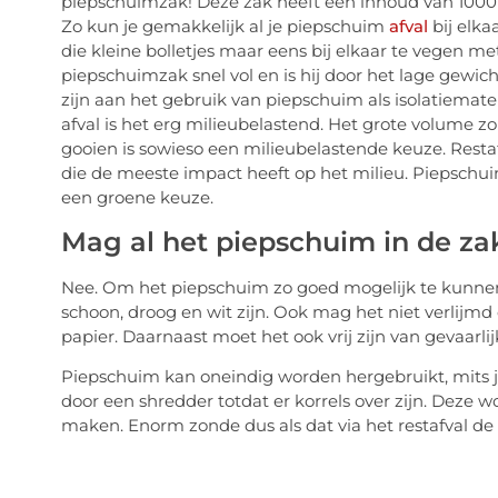
piepschuimzak! Deze zak heeft een inhoud van 1000 l
Zo kun je gemakkelijk al je piepschuim
afval
bij elka
die kleine bolletjes maar eens bij elkaar te vegen m
piepschuimzak snel vol en is hij door het lage gewic
zijn aan het gebruik van piepschuim als isolatiemate
afval is het erg milieubelastend. Het grote volume zor
gooien is sowieso een milieubelastende keuze. Rest
die de meeste impact heeft op het milieu. Piepschuim
een groene keuze.
Mag al het piepschuim in de za
Nee. Om het piepschuim zo goed mogelijk te kunnen 
schoon, droog en wit zijn. Ook mag het niet verlijmd 
papier. Daarnaast moet het ook vrij zijn van gevaarlijk
Piepschuim kan oneindig worden hergebruikt, mits ju
door een shredder totdat er korrels over zijn. Deze
maken. Enorm zonde dus als dat via het restafval de