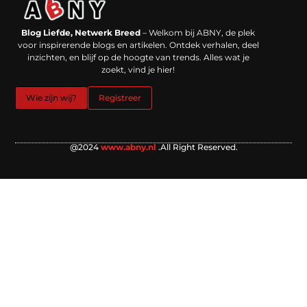
Backlinks kopen in Nederland: werkt het echt en waar moet je op letten?
Extra geld verdienen: kansen die dichterbij liggen dan je denkt
Blog Liefde, Netwerk Breed
– Welkom bij ABNY, de plek
voor inspirerende blogs en artikelen. Ontdek verhalen, deel
inzichten, en blijf op de hoogte van trends. Alles wat je
zoekt, vind je hier!
Wie zijn wij?
Registreer
@2024
www.abny.nl
.All Right Reserved.