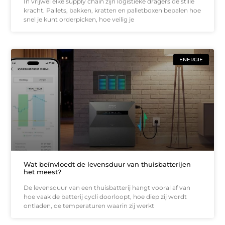
In vrijwel elke supply chain zijn logistieke dragers de stille
kracht. Pallets, bakken, kratten en palletboxen bepalen hoe
snel je kunt orderpicken, hoe veilig je
ENERGIE
Wat beïnvloedt de levensduur van thuisbatterijen
het meest?
De levensduur van een thuisbatterij hangt vooral af van
hoe vaak de batterij cycli doorloopt, hoe diep zij wordt
ontladen, de temperaturen waarin zij werkt