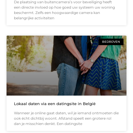
De plaatsing van buitencamera’s voor beveiliging heeft
een directe invloed op hoe goed uw systeem uw woning
beschermt. Zelfs een hoogwaardige camera kan
belangrijke activiteiten
BEDRIJVEN
Lokaal daten via een datingsite in België
Wanneer je online gaat daten, wil je iemand ontmoeten die
ook écht dichtbij woont. Afstand speelt een grotere rol
dan je misschien denkt. Een datingsite