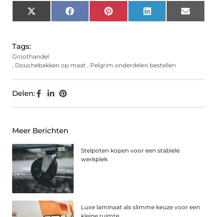
X
Facebook
Pinterest
LinkedIn
Email
(Twitter)
Tags:
Groothandel
,
Douchebakken op maat
,
Pelgrim onderdelen bestellen
Delen:
Meer Berichten
Stelpoten kopen voor een stabiele
werkplek
Luxe laminaat als slimme keuze voor een
kleine ruimte