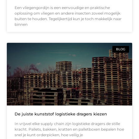
Een vliegengordijn is een eenvoudige en praktische
oplossing om vliegen en andere insecten zoveel mogelijk
buiten te houden. Tegelijkertijd kun je toch makkelijk naar
binnen
BLOG
De juiste kunststof logistieke dragers kiezen
In vrijwel elke supply chain zijn logistieke dragers de stille
kracht. Pallets, bakken, kratten en palletboxen bepalen hoe
snel je kunt orderpicken, hoe veilig je