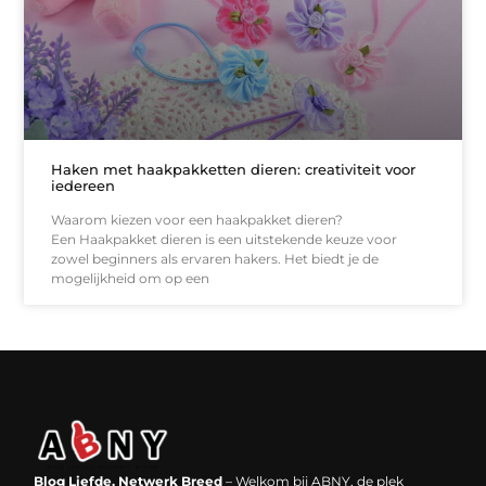
Haken met haakpakketten dieren: creativiteit voor
iedereen
Waarom kiezen voor een haakpakket dieren?
Een Haakpakket dieren is een uitstekende keuze voor
zowel beginners als ervaren hakers. Het biedt je de
mogelijkheid om op een
Backlinks kopen in Nederland: werkt het echt en waar moet je op letten?
Extra geld verdienen: kansen die dichterbij liggen dan je denkt
Blog Liefde, Netwerk Breed
– Welkom bij ABNY, de plek