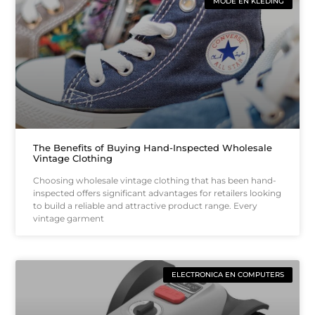
MODE EN KLEDING
The Benefits of Buying Hand-Inspected Wholesale
Vintage Clothing
Choosing wholesale vintage clothing that has been hand-
inspected offers significant advantages for retailers looking
to build a reliable and attractive product range. Every
vintage garment
ELECTRONICA EN COMPUTERS