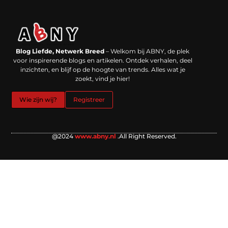
Backlinks kopen in Nederland: werkt het echt en waar moet je op letten?
Extra geld verdienen: kansen die dichterbij liggen dan je denkt
Blog Liefde, Netwerk Breed
– Welkom bij ABNY, de plek
voor inspirerende blogs en artikelen. Ontdek verhalen, deel
inzichten, en blijf op de hoogte van trends. Alles wat je
zoekt, vind je hier!
Wie zijn wij?
Registreer
@2024
www.abny.nl
.All Right Reserved.