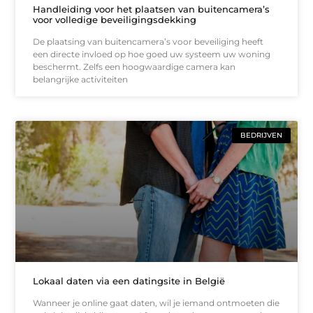
Handleiding voor het plaatsen van buitencamera’s
voor volledige beveiligingsdekking
De plaatsing van buitencamera’s voor beveiliging heeft
een directe invloed op hoe goed uw systeem uw woning
beschermt. Zelfs een hoogwaardige camera kan
belangrijke activiteiten
BEDRIJVEN
Lokaal daten via een datingsite in België
Wanneer je online gaat daten, wil je iemand ontmoeten die