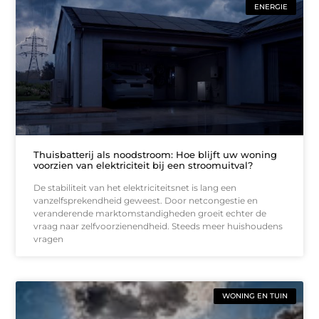
ENERGIE
Thuisbatterij als noodstroom: Hoe blijft uw woning
voorzien van elektriciteit bij een stroomuitval?
De stabiliteit van het elektriciteitsnet is lang een
vanzelfsprekendheid geweest. Door netcongestie en
veranderende marktomstandigheden groeit echter de
vraag naar zelfvoorzienendheid. Steeds meer huishoudens
vragen
WONING EN TUIN