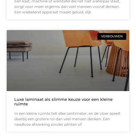
Een kast, machine of werktafel die net niet waterpas staat,
zorgt voor meer ergernis dan veel mensen vooraf denken.
Een wiebelend apparaat maakt geluid, slijt
VERBOUWEN
Luxe laminaat als slimme keuze voor een kleine
ruimte
In een kleine ruimte telt elke centimeter, en de vloer speelt
daarbij een grotere rol dan veel mensen denken. Een
naadloze afwerking zonder plinten of