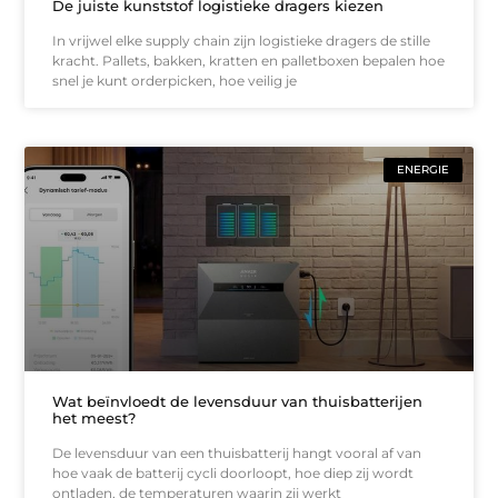
De juiste kunststof logistieke dragers kiezen
In vrijwel elke supply chain zijn logistieke dragers de stille
kracht. Pallets, bakken, kratten en palletboxen bepalen hoe
snel je kunt orderpicken, hoe veilig je
ENERGIE
Wat beïnvloedt de levensduur van thuisbatterijen
het meest?
De levensduur van een thuisbatterij hangt vooral af van
hoe vaak de batterij cycli doorloopt, hoe diep zij wordt
ontladen, de temperaturen waarin zij werkt