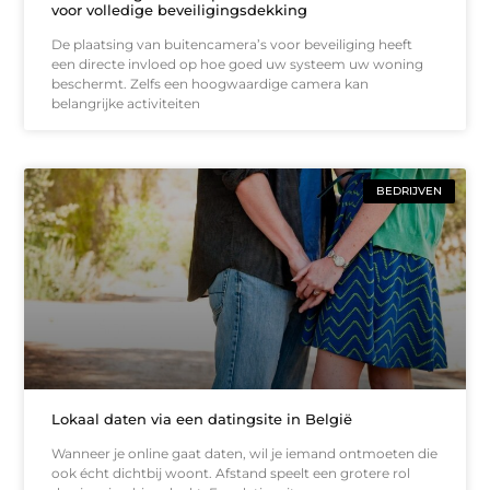
voor volledige beveiligingsdekking
De plaatsing van buitencamera’s voor beveiliging heeft
een directe invloed op hoe goed uw systeem uw woning
beschermt. Zelfs een hoogwaardige camera kan
belangrijke activiteiten
BEDRIJVEN
Lokaal daten via een datingsite in België
Wanneer je online gaat daten, wil je iemand ontmoeten die
ook écht dichtbij woont. Afstand speelt een grotere rol