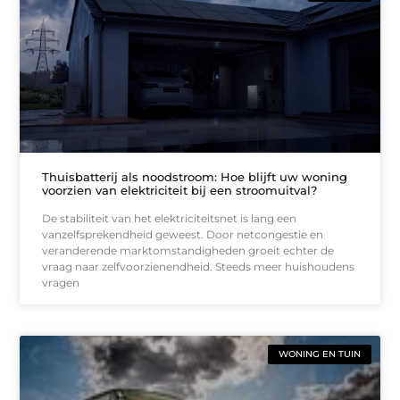
Thuisbatterij als noodstroom: Hoe blijft uw woning
voorzien van elektriciteit bij een stroomuitval?
De stabiliteit van het elektriciteitsnet is lang een
vanzelfsprekendheid geweest. Door netcongestie en
veranderende marktomstandigheden groeit echter de
vraag naar zelfvoorzienendheid. Steeds meer huishoudens
vragen
WONING EN TUIN