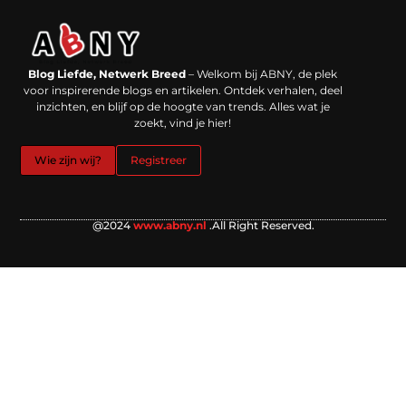
Backlinks kopen in Nederland: werkt het echt en waar moet je op letten?
Extra geld verdienen: kansen die dichterbij liggen dan je denkt
Blog Liefde, Netwerk Breed
– Welkom bij ABNY, de plek
voor inspirerende blogs en artikelen. Ontdek verhalen, deel
inzichten, en blijf op de hoogte van trends. Alles wat je
zoekt, vind je hier!
Wie zijn wij?
Registreer
@2024
www.abny.nl
.All Right Reserved.