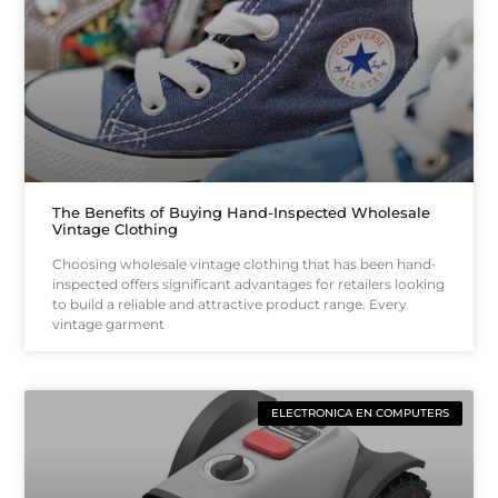
The Benefits of Buying Hand-Inspected Wholesale
Vintage Clothing
Choosing wholesale vintage clothing that has been hand-
inspected offers significant advantages for retailers looking
to build a reliable and attractive product range. Every
vintage garment
ELECTRONICA EN COMPUTERS