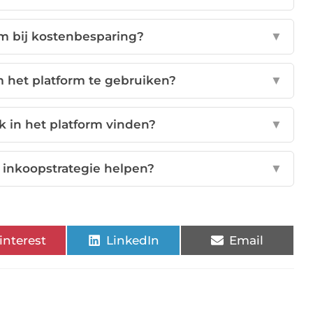
rm bij kostenbesparing?
▼
 het platform te gebruiken?
▼
k in het platform vinden?
▼
 inkoopstrategie helpen?
▼
interest
LinkedIn
Email