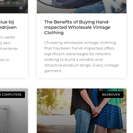
lue bij
The Benefits of Buying Hand-
drijven
Inspected Wholesale Vintage
Clothing
en werkt
Choosing wholesale vintage clothing
ij een
that has been hand-inspected offers
tverlener.
significant advantages for retailers
looking to build a reliable and
et in
attractive product range. Every vintage
garment
N COMPUTERS
BEDRIJVEN