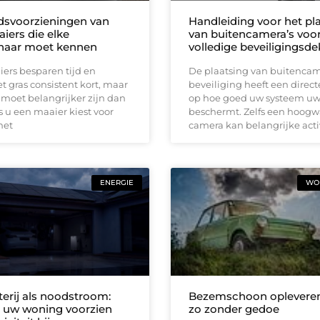
idsvoorzieningen van
Handleiding voor het pl
iers die elke
van buitencamera’s voo
naar moet kennen
volledige beveiligingsd
ers besparen tijd en
De plaatsing van buitencam
 gras consistent kort, maar
beveiliging heeft een direct
 moet belangrijker zijn dan
op hoe goed uw systeem u
 u een maaier kiest voor
beschermt. Zelfs een hoog
met
camera kan belangrijke acti
ENERGIE
WON
terij als noodstroom:
Bezemschoon opleveren
ft uw woning voorzien
zo zonder gedoe