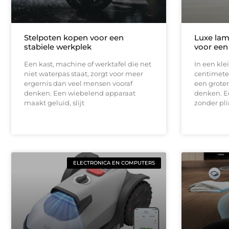
Stelpoten kopen voor een
Luxe lam
stabiele werkplek
voor een
Een kast, machine of werktafel die net
In een kle
niet waterpas staat, zorgt voor meer
centimeter
ergernis dan veel mensen vooraf
een groter
denken. Een wiebelend apparaat
denken. E
maakt geluid, slijt
zonder pli
ELECTRONICA EN COMPUTERS