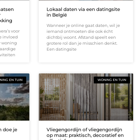
aatsen
Lokaal daten via een datingsite
r
in België
ekking
Wanneer je online gaat daten, wil je
era’s voor
iemand ontmoeten die ook écht
e invloed
dichtbij woont. Afstand speelt een
w woning
grotere rol dan je misschien denkt.
waardige
Een datingsite
viteiten
ING EN TUIN
WONING EN TUIN
 doe je
Vliegengordijn of vliegengordijn
op maat: praktisch, decoratief en