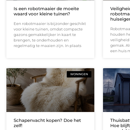
Is een robotmaaier de moeite
Veilighe
waard voor kleine tuinen?
robotmaa
huiseige
Een robotmaaier is bijzonder geschikt
Robotmaai
voor kleine tuinen, omdat compacte
houden het
gazons gemakkelijker in kaart te
veiligheid
brengen, te onderhouden en
gemak. Als
regelmatig te maaien zijn. In plaats
een huis 
WONINGEN
Schapenvacht kopen? Doe het
Thuisbat
zelf!
Hoe blij