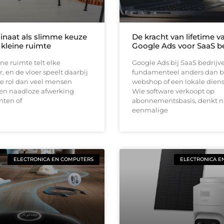
inaat als slimme keuze
De kracht van lifetime va
 kleine ruimte
Google Ads voor SaaS be
ine ruimte telt elke
Google Ads bij SaaS bedrijv
, en de vloer speelt daarbij
fundamenteel anders dan b
e rol dan veel mensen
webshop of een lokale diens
en naadloze afwerking
Wie software verkoopt op
nten of
abonnementsbasis, denkt ni
eenmalige
ELECTRONICA EN COMPUTERS
ELECTRONICA E