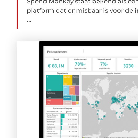
Spend Monkey staat bekend als een
platform dat onmisbaar is voor de i
...