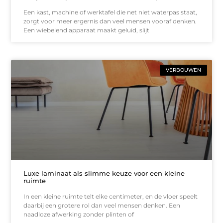
Een kast, machine of werktafel die net niet waterpas staat,
zorgt voor meer ergernis dan veel mensen vooraf denken.
Een wiebelend apparaat maakt geluid, slijt
VERBOUWEN
Luxe laminaat als slimme keuze voor een kleine
ruimte
In een kleine ruimte telt elke centimeter, en de vloer speelt
daarbij een grotere rol dan veel mensen denken. Een
naadloze afwerking zonder plinten of