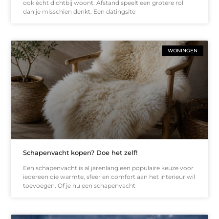
ook écht dichtbij woont. Afstand speelt een grotere rol
dan je misschien denkt. Een datingsite
WONINGEN
Schapenvacht kopen? Doe het zelf!
Een schapenvacht is al jarenlang een populaire keuze voor
iedereen die warmte, sfeer en comfort aan het interieur wil
toevoegen. Of je nu een schapenvacht