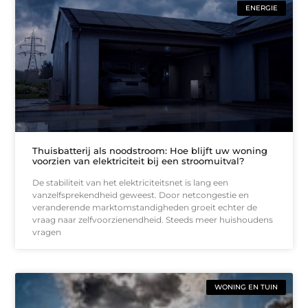
ENERGIE
Thuisbatterij als noodstroom: Hoe blijft uw woning
voorzien van elektriciteit bij een stroomuitval?
De stabiliteit van het elektriciteitsnet is lang een
vanzelfsprekendheid geweest. Door netcongestie en
veranderende marktomstandigheden groeit echter de
vraag naar zelfvoorzienendheid. Steeds meer huishoudens
vragen
WONING EN TUIN