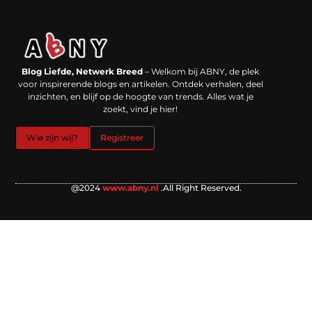
Backlinks kopen in Nederland: werkt het echt en waar moet je op letten?
Extra geld verdienen: kansen die dichterbij liggen dan je denkt
Blog Liefde, Netwerk Breed
– Welkom bij ABNY, de plek
voor inspirerende blogs en artikelen. Ontdek verhalen, deel
inzichten, en blijf op de hoogte van trends. Alles wat je
zoekt, vind je hier!
Wie zijn wij?
Registreer
@2024
www.abny.nl
.All Right Reserved.