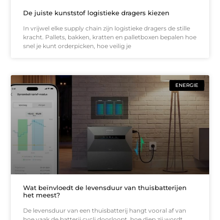
De juiste kunststof logistieke dragers kiezen
In vrijwel elke supply chain zijn logistieke dragers de stille
kracht. Pallets, bakken, kratten en palletboxen bepalen hoe
snel je kunt orderpicken, hoe veilig je
ENERGIE
Wat beïnvloedt de levensduur van thuisbatterijen
het meest?
De levensduur van een thuisbatterij hangt vooral af van
hoe vaak de batterij cycli doorloopt, hoe diep zij wordt