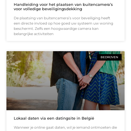
Handleiding voor het plaatsen van buitencamera’s
voor volledige beveiligingsdekking
De plaatsing van buitencamera’s voor beveiliging heeft
een directe invloed op hoe goed uw systeem uw woning
beschermt. Zelfs een hoogwaardige camera kan
belangrijke activiteiten
BEDRIJVEN
Lokaal daten via een datingsite in België
Wanneer je online gaat daten, wil je iemand ontmoeten die