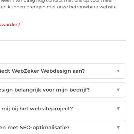
n! Neem vandaag nog contact met ons op voor meer
ogten kunnen brengen met onze betrouwbare website
uwarden/
iedt WebZeker Webdesign aan?
▼
ign belangrijk voor mijn bedrijf?
▼
mij bij het websiteproject?
▼
en met SEO-optimalisatie?
▼