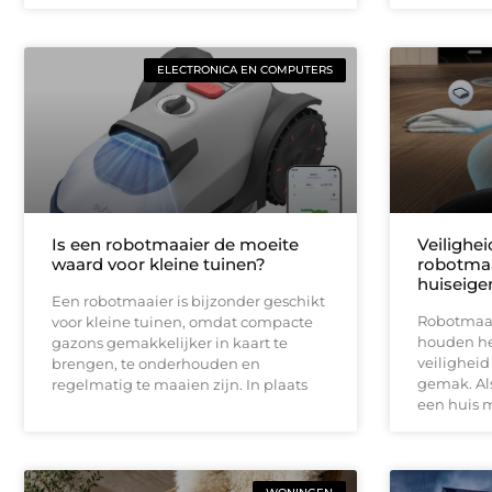
ELECTRONICA EN COMPUTERS
Is een robotmaaier de moeite
Veilighe
waard voor kleine tuinen?
robotmaa
huiseige
Een robotmaaier is bijzonder geschikt
Robotmaai
voor kleine tuinen, omdat compacte
houden het
gazons gemakkelijker in kaart te
veiligheid
brengen, te onderhouden en
gemak. Als
regelmatig te maaien zijn. In plaats
een huis 