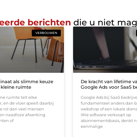
eerde berichten
die u niet ma
VERBOUWEN
inaat als slimme keuze
De kracht van lifetime va
 kleine ruimte
Google Ads voor SaaS be
ine ruimte telt elke
Google Ads bij SaaS bedrijv
, en de vloer speelt daarbij
fundamenteel anders dan b
e rol dan veel mensen
webshop of een lokale diens
en naadloze afwerking
Wie software verkoopt op
nten of
abonnementsbasis, denkt ni
eenmalige