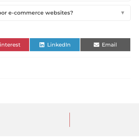
voor e-commerce websites?
▼
interest
LinkedIn
Email