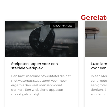
Gerelat
GROOTHANDEL
Stelpoten kopen voor een
Luxe lam
stabiele werkplek
voor een
Een kast, machine of werktafel die net
In een kle
niet waterpas staat, zorgt voor meer
centimeter
ergernis dan veel mensen vooraf
een groter
denken. Een wiebelend apparaat
denken. E
maakt geluid, slijt
zonder pli