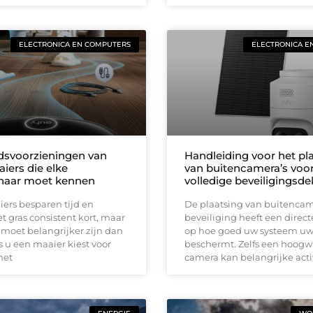
ELECTRONICA EN COMPUTERS
ELECTRONICA E
idsvoorzieningen van
Handleiding voor het pl
iers die elke
van buitencamera’s voo
naar moet kennen
volledige beveiligingsd
ers besparen tijd en
De plaatsing van buitencam
 gras consistent kort, maar
beveiliging heeft een direct
 moet belangrijker zijn dan
op hoe goed uw systeem u
 u een maaier kiest voor
beschermt. Zelfs een hoog
met
camera kan belangrijke acti