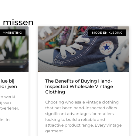
g missen
MARKETING
MODE EN KLEDING
lue bij
The Benefits of Buying Hand-
drijven
Inspected Wholesale Vintage
Clothing
en werkt
Choosing wholesale vintage clothing
ij een
that has been hand-inspected offers
tverlener.
significant advantages for retailers
looking to build a reliable and
et in
attractive product range. Every vintage
garment