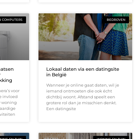
N COMPUTERS
BEDRIJVEN
aatsen
Lokaal daten via een datingsite
r
in België
ekking
Wanneer je online gaat daten, wil je
era’s voor
iemand ontmoeten die ook écht
e invloed
dichtbij woont. Afstand speelt een
w woning
grotere rol dan je misschien denkt.
waardige
Een datingsite
viteiten