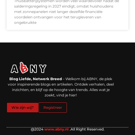
Thuisbatterijsystemen worden veel waardevoller nadat de
salderingsregeling in 2027 eindigt, omdat huishoudens
met zonnepanelen niet langer dezelfde financiële
voordelen ontvangen voor het terugleveren van
ongebruikte
Backlinks kopen in Nederland: werkt het echt en waar moet je op letten?
Extra geld verdienen: kansen die dichterbij liggen dan je denkt
Blog Liefde, Netwerk Breed
– Welkom bij ABNY, de plek
voor inspirerende blogs en artikelen. Ontdek verhalen, deel
inzichten, en blijf op de hoogte van trends. Alles wat je
zoekt, vind je hier!
Wie zijn wij?
Registreer
@2024
www.abny.nl
.All Right Reserved.