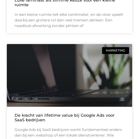
ruimte
In een kleine ruimte telt elke centimeter, en de vloer speelt
daarbij een grotere rol dan veel mensen denken. Een
naadloze afwerking zonder plinten of
MARKETING
De kracht van lifetime value bij Google Ads voor
SaaS bedrijven
Google Ads bij SaaS bedrijven werkt fundamenteel anders
dan bij een webshop of een lokale dienstverlener. Wie