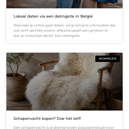
Lokaal daten via een datingsite in België
Wanneer je online gaat daten, wil je iemand ontmoeten die
ook écht dichtbij woont. Afstand speelt een grotere rol
dan je misschien denkt. Een datingsite
WONINGEN
Schapenvacht kopen? Doe het zelf!
Een schapenvacht is al jarenlang een populaire keuze voor