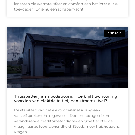
iedereen die warmte, sfeer en comfort aan het interieur wil
toevoegen. Of je nu een schapenvacht
ENERGIE
Thuisbatterij als noodstroom: Hoe blijft uw woning
voorzien van elektriciteit bij een stroomuitval?
De stabiliteit van het elektriciteitsnet is lang een
vanzelfsprekendheid geweest. Door netcongestie en
veranderende marktomstandigheden groeit echter de
vraag naar zelfvoorzienendheid. Steeds meer huishoudens
vragen