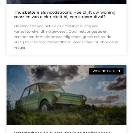
Thuisbatterij als noodstroom: Hoe blijft uw woning
voorzien van elektriciteit bij een stroomuitval?
De stabiliteit van het elektriciteitsnet is lang een
vanzelfsprekendheid geweest. Door netcongestie en
veranderende marktomstandigheden groeit echter de
vraag naar zelfvoorzienendheid. Steeds meer huishoudens
vragen
WONING EN TUIN
Bezemschoon opleveren doe je zo zonder gedoe