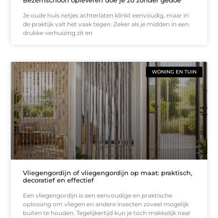
Je oude huis netjes achterlaten klinkt eenvoudig, maar in
de praktijk valt het vaak tegen. Zeker als je midden in een
drukke verhuizing zit en
WONING EN TUIN
Vliegengordijn of vliegengordijn op maat: praktisch,
decoratief en effectief
Een vliegengordijn is een eenvoudige en praktische
oplossing om vliegen en andere insecten zoveel mogelijk
buiten te houden. Tegelijkertijd kun je toch makkelijk naar