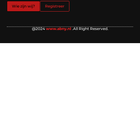
Wie zijn wij?
Registreer
@2024
www.abny.nl
.All Right Reserved.