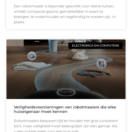
Een robotmaaier is bijzonder geschikt voor kleine tuinen,
omdat compacte gazons gemakkelijker in kaart te
brengen, te onderhouden en regelmatig te maaien zijn. In
plaats
ELECTRONICA EN COMPUTERS
Veiligheidsvoorzieningen van robotmaaiers die elke
huiseigenaar moet kennen
Robotmaaiers besparen tijd en houden het gras consistent
kort, maar veiligheid moet belangrijker zijn dan gemak. Als
u een maaier kiest voor een huis met