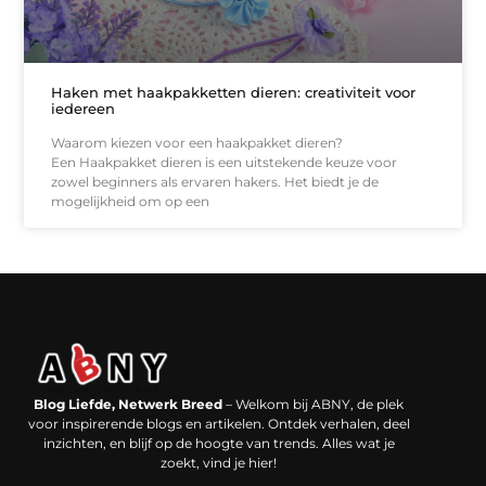
Haken met haakpakketten dieren: creativiteit voor
iedereen
Waarom kiezen voor een haakpakket dieren?
Een Haakpakket dieren is een uitstekende keuze voor
zowel beginners als ervaren hakers. Het biedt je de
mogelijkheid om op een
Backlinks kopen in Nederland: werkt het echt en waar moet je op letten?
Extra geld verdienen: kansen die dichterbij liggen dan je denkt
Blog Liefde, Netwerk Breed
– Welkom bij ABNY, de plek
voor inspirerende blogs en artikelen. Ontdek verhalen, deel
inzichten, en blijf op de hoogte van trends. Alles wat je
zoekt, vind je hier!