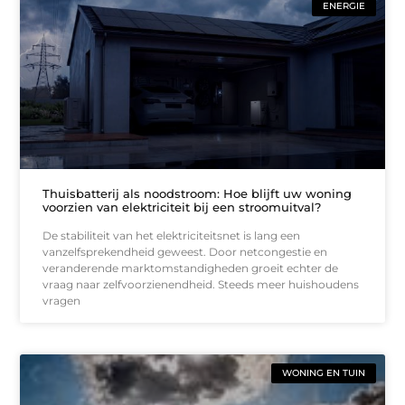
ENERGIE
Thuisbatterij als noodstroom: Hoe blijft uw woning
voorzien van elektriciteit bij een stroomuitval?
De stabiliteit van het elektriciteitsnet is lang een
vanzelfsprekendheid geweest. Door netcongestie en
veranderende marktomstandigheden groeit echter de
vraag naar zelfvoorzienendheid. Steeds meer huishoudens
vragen
WONING EN TUIN