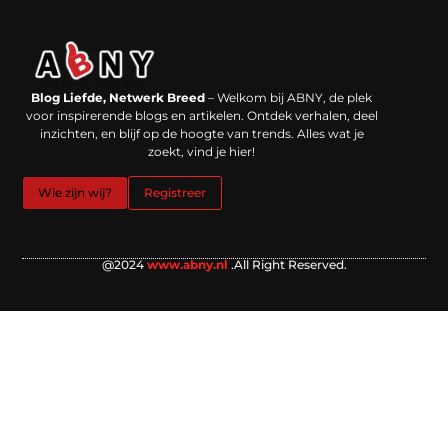
Backlinks kopen in Nederland: werkt het echt en waar moet je op letten?
Extra geld verdienen: kansen die dichterbij liggen dan je denkt
Blog Liefde, Netwerk Breed
– Welkom bij ABNY, de plek
voor inspirerende blogs en artikelen. Ontdek verhalen, deel
inzichten, en blijf op de hoogte van trends. Alles wat je
zoekt, vind je hier!
Wie zijn wij?
Registreer
@2024
www.abny.nl
.All Right Reserved.