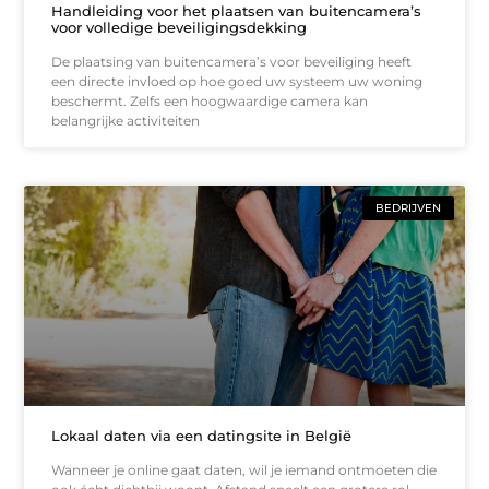
Handleiding voor het plaatsen van buitencamera’s
voor volledige beveiligingsdekking
De plaatsing van buitencamera’s voor beveiliging heeft
een directe invloed op hoe goed uw systeem uw woning
beschermt. Zelfs een hoogwaardige camera kan
belangrijke activiteiten
BEDRIJVEN
Lokaal daten via een datingsite in België
Wanneer je online gaat daten, wil je iemand ontmoeten die