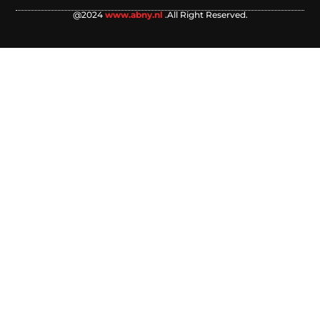
@2024
www.abny.nl
.All Right Reserved.