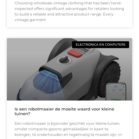
Choosing wholesale vintage clothing that has been hand-
inspected offers significant advantages for retailers looking
to build a reliable and attractive product range. Every
vintage garment
ELECTRONICA EN COMPUTERS
Is een robotmaaier de moeite waard voor kleine
tuinen?
Een robotmaaier is bijzonder geschikt voor kleine tuinen,
omdat compacte gazons gemakkelijker in kaart te
brengen, te onderhouden en regelmatig te maaien zijn. In