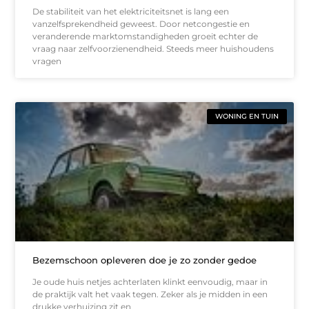
De stabiliteit van het elektriciteitsnet is lang een
vanzelfsprekendheid geweest. Door netcongestie en
veranderende marktomstandigheden groeit echter de
vraag naar zelfvoorzienendheid. Steeds meer huishoudens
vragen
WONING EN TUIN
Bezemschoon opleveren doe je zo zonder gedoe
Je oude huis netjes achterlaten klinkt eenvoudig, maar in
de praktijk valt het vaak tegen. Zeker als je midden in een
drukke verhuizing zit en