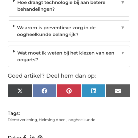
Hoe draagt technologie bij aan betere
▼
behandelingen?
Waarom is preventieve zorg in de
▼
oogheelkunde belangrijk?
Wat moet ik weten bij het kiezen van een
▼
oogarts?
Goed artikel? Deel hem dan op:
X
Facebook
Pinterest
LinkedIn
Email
(Twitter)
Tags:
Dienstverlening
,
Heiming Aben
,
oogheelkunde
Delen: