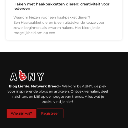
Haken met haakpakketten dieren: creativiteit voor
iedereen
Waarom kiezen voor een haakpakket dieren?
Een Haakpakket dieren is een uitstekende keuze voor
zowel beginners als ervaren hakers. Het biedt je de
mogelijkheid om op een
Backlinks kopen in Nederland: werkt het echt en waar moet je op letten?
Extra geld verdienen: kansen die dichterbij liggen dan je denkt
Blog Liefde, Netwerk Breed
– Welkom bij ABNY, de plek
voor inspirerende blogs en artikelen. Ontdek verhalen, deel
inzichten, en blijf op de hoogte van trends. Alles wat je
zoekt, vind je hier!
Wie zijn wij?
Registreer