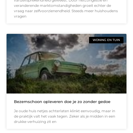
vanzelfsprekendheid geweest. Door netcongestie en
veranderende marktomstandigheden groeit echter de
vraag naar zelfvoorzienendheid. Steeds meer huishoudens
vragen
WONING EN TUIN
Bezemschoon opleveren doe je zo zonder gedoe
Je oude huis netjes achterlaten klinkt eenvoudig, maar in
de praktijk valt het vaak tegen. Zeker als je midden in een
drukke verhuizing zit en