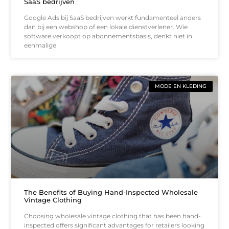
SaaS bedrijven
Google Ads bij SaaS bedrijven werkt fundamenteel anders
dan bij een webshop of een lokale dienstverlener. Wie
software verkoopt op abonnementsbasis, denkt niet in
eenmalige
MODE EN KLEDING
The Benefits of Buying Hand-Inspected Wholesale
Vintage Clothing
Choosing wholesale vintage clothing that has been hand-
inspected offers significant advantages for retailers looking