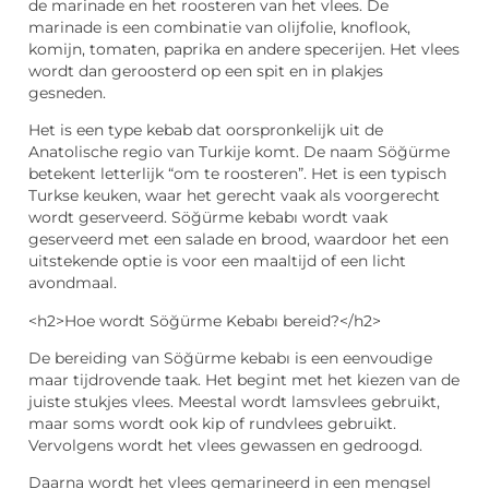
de marinade en het roosteren van het vlees. De
marinade is een combinatie van olijfolie, knoflook,
komijn, tomaten, paprika en andere specerijen. Het vlees
wordt dan geroosterd op een spit en in plakjes
gesneden.
Het is een type kebab dat oorspronkelijk uit de
Anatolische regio van Turkije komt. De naam Söğürme
betekent letterlijk “om te roosteren”. Het is een typisch
Turkse keuken, waar het gerecht vaak als voorgerecht
wordt geserveerd. Söğürme kebabı wordt vaak
geserveerd met een salade en brood, waardoor het een
uitstekende optie is voor een maaltijd of een licht
avondmaal.
<h2>Hoe wordt Söğürme Kebabı bereid?</h2>
De bereiding van Söğürme kebabı is een eenvoudige
maar tijdrovende taak. Het begint met het kiezen van de
juiste stukjes vlees. Meestal wordt lamsvlees gebruikt,
maar soms wordt ook kip of rundvlees gebruikt.
Vervolgens wordt het vlees gewassen en gedroogd.
Daarna wordt het vlees gemarineerd in een mengsel