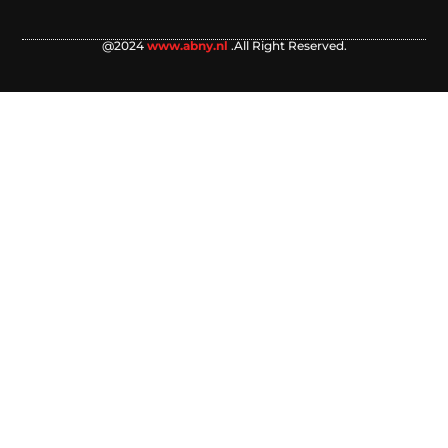
@2024
www.abny.nl
.All Right Reserved.