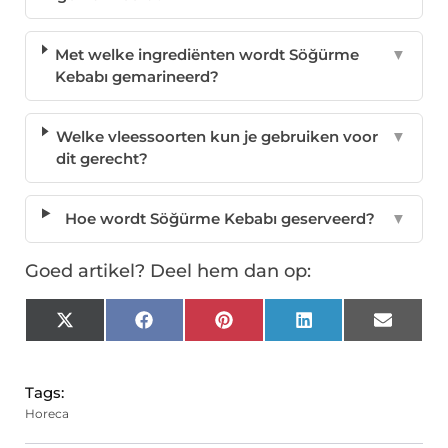
Met welke ingrediënten wordt Söğürme
▼
Kebabı gemarineerd?
Welke vleessoorten kun je gebruiken voor
▼
dit gerecht?
Hoe wordt Söğürme Kebabı geserveerd?
▼
Goed artikel? Deel hem dan op:
X
Facebook
Pinterest
LinkedIn
Email
(Twitter)
Tags:
Horeca