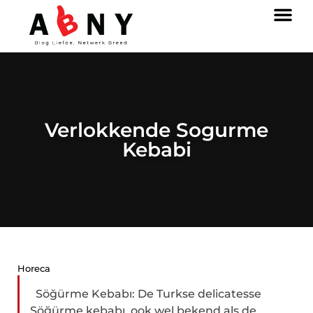
Verlokkende Sogurme
Kebabi
Horeca
Söğürme Kebabı: De Turkse delicatesse
Söğürme kebabı, ook wel bekend als de