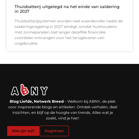
Thuisbatterij uitgelegd na het einde van saldering
in 2027
Thuisbatterijsystemen worden veel waardevoller nadat de
salderingsregeling in 2027 eindigt, omdat huishoudens
met zonnepanelen niet langer dezelfde financiële
voordelen ontvangen voor het terugleveren van
ongebruikte
Backlinks kopen in Nederland: werkt het echt en waar moet je op letten?
Extra geld verdienen: kansen die dichterbij liggen dan je denkt
Blog Liefde, Netwerk Breed
– Welkom bij ABNY, de plek
voor inspirerende blogs en artikelen. Ontdek verhalen, deel
inzichten, en blijf op de hoogte van trends. Alles wat je
zoekt, vind je hier!
Wie zijn wij?
Registreer