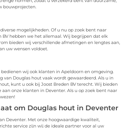
strenge normen, zodat u verzekerd bent van duurzame,
w bouwprojecten.
 diverse mogelijkheden. Of u nu op zoek bent naar
en BV hebben we het allemaal. Wij begrijpen dat elk
aarom bieden wij verschillende afmetingen en lengtes aan,
aan uw wensen voldoet.
r, bedienen wij ook klanten in Apeldoorn en omgeving.
ing van Douglas hout vaak wordt gewaardeerd. Als u in
ut, kunt u ook bij Joost Breden BV terecht. Wij bieden
ce aan onze klanten in Deventer. Als u op zoek bent naar
 wezen!
 gaat om Douglas hout in Deventer
van Deventer. Met onze hoogwaardige kwaliteit,
chte service zijn wij de ideale partner voor al uw