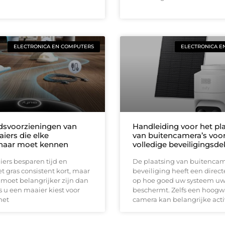
ELECTRONICA EN COMPUTERS
ELECTRONICA E
idsvoorzieningen van
Handleiding voor het pl
iers die elke
van buitencamera’s voo
naar moet kennen
volledige beveiligingsd
ers besparen tijd en
De plaatsing van buitencam
 gras consistent kort, maar
beveiliging heeft een direct
 moet belangrijker zijn dan
op hoe goed uw systeem u
 u een maaier kiest voor
beschermt. Zelfs een hoog
met
camera kan belangrijke acti