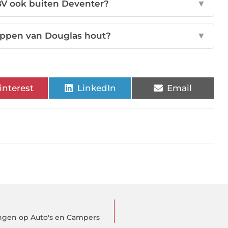
BV ook buiten Deventer?
▼
appen van Douglas hout?
▼
interest
LinkedIn
Email
gen op Auto's en Campers