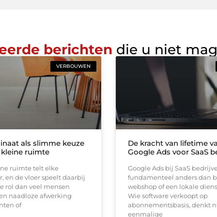
eerde berichten
die u niet ma
VERBOUWEN
inaat als slimme keuze
De kracht van lifetime va
 kleine ruimte
Google Ads voor SaaS be
ine ruimte telt elke
Google Ads bij SaaS bedrijv
, en de vloer speelt daarbij
fundamenteel anders dan b
e rol dan veel mensen
webshop of een lokale diens
en naadloze afwerking
Wie software verkoopt op
nten of
abonnementsbasis, denkt ni
eenmalige