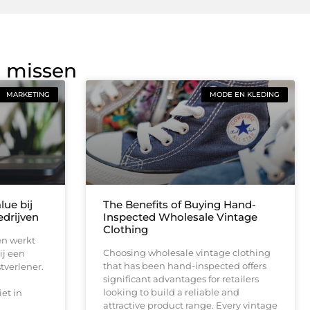
g missen
MARKETING
MODE EN KLEDING
lue bij
The Benefits of Buying Hand-
drijven
Inspected Wholesale Vintage
Clothing
en werkt
Choosing wholesale vintage clothing
ij een
that has been hand-inspected offers
tverlener.
significant advantages for retailers
looking to build a reliable and
et in
attractive product range. Every vintage