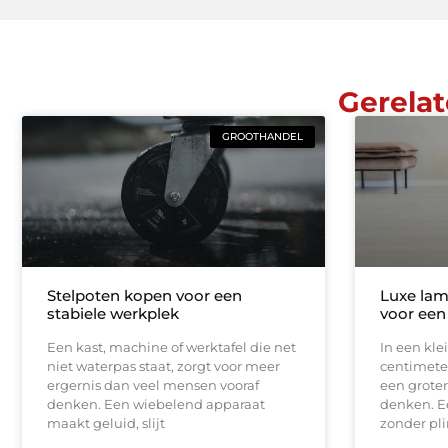
Gerelat
GROOTHANDEL
Stelpoten kopen voor een
Luxe lam
stabiele werkplek
voor een
Een kast, machine of werktafel die net
In een kle
niet waterpas staat, zorgt voor meer
centimeter
ergernis dan veel mensen vooraf
een groter
denken. Een wiebelend apparaat
denken. E
maakt geluid, slijt
zonder pli