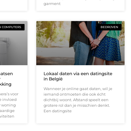
garment
N COMPUTERS
BEDRIJVEN
aatsen
Lokaal daten via een datingsite
r
in België
ekking
Wanneer je online gaat daten, wil je
era’s voor
iemand ontmoeten die ook écht
e invloed
dichtbij woont. Afstand speelt een
w woning
grotere rol dan je misschien denkt.
waardige
Een datingsite
viteiten