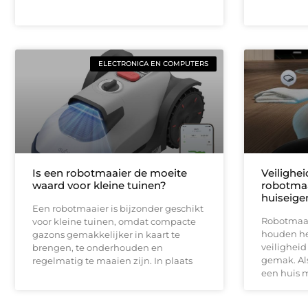
ELECTRONICA EN COMPUTERS
Is een robotmaaier de moeite
Veilighe
waard voor kleine tuinen?
robotmaa
huiseige
Een robotmaaier is bijzonder geschikt
Robotmaai
voor kleine tuinen, omdat compacte
houden het
gazons gemakkelijker in kaart te
veiligheid
brengen, te onderhouden en
gemak. Als
regelmatig te maaien zijn. In plaats
een huis 