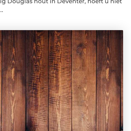
g Douglas hout in Deventer, hoeft u niet
..