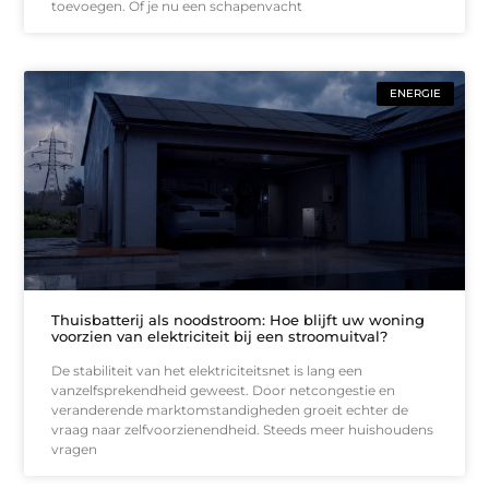
toevoegen. Of je nu een schapenvacht
ENERGIE
Thuisbatterij als noodstroom: Hoe blijft uw woning
voorzien van elektriciteit bij een stroomuitval?
De stabiliteit van het elektriciteitsnet is lang een
vanzelfsprekendheid geweest. Door netcongestie en
veranderende marktomstandigheden groeit echter de
vraag naar zelfvoorzienendheid. Steeds meer huishoudens
vragen