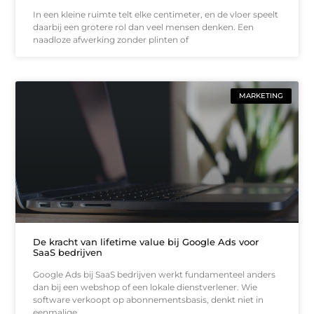
In een kleine ruimte telt elke centimeter, en de vloer speelt
daarbij een grotere rol dan veel mensen denken. Een
naadloze afwerking zonder plinten of
MARKETING
De kracht van lifetime value bij Google Ads voor
SaaS bedrijven
Google Ads bij SaaS bedrijven werkt fundamenteel anders
dan bij een webshop of een lokale dienstverlener. Wie
software verkoopt op abonnementsbasis, denkt niet in
eenmalige