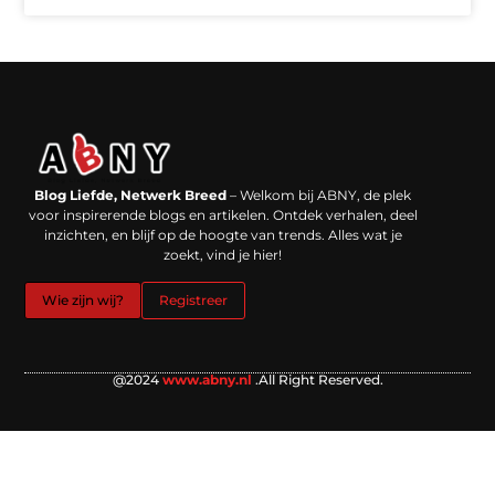
Backlinks kopen in Nederland: werkt het echt en waar moet je op letten?
Extra geld verdienen: kansen die dichterbij liggen dan je denkt
Blog Liefde, Netwerk Breed
– Welkom bij ABNY, de plek
voor inspirerende blogs en artikelen. Ontdek verhalen, deel
inzichten, en blijf op de hoogte van trends. Alles wat je
zoekt, vind je hier!
Wie zijn wij?
Registreer
@2024
www.abny.nl
.All Right Reserved.