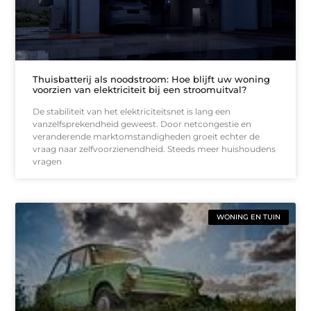
Thuisbatterij als noodstroom: Hoe blijft uw woning
voorzien van elektriciteit bij een stroomuitval?
De stabiliteit van het elektriciteitsnet is lang een
vanzelfsprekendheid geweest. Door netcongestie en
veranderende marktomstandigheden groeit echter de
vraag naar zelfvoorzienendheid. Steeds meer huishoudens
vragen
WONING EN TUIN