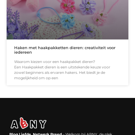
Haken met haakpakketten dieren: creativiteit voor
iedereen
Waarom kiezen voor een haakpakket dieren?
Een Haakpakket dieren is een uitstekende keuze voor
zowel beginners als ervaren hakers. Het biedt je de
mogelijkheid om op een
Backlinks kopen in Nederland: werkt het echt en waar moet je op letten?
Extra geld verdienen: kansen die dichterbij liggen dan je denkt
Blog Liefde, Netwerk Breed
– Welkom bij ABNY, de plek