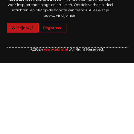
voor inspirerende blogs en artikelen. Ontdek verhalen, deel
inzichten, en blijf op de hoogte van trends. Alles wat je
zoekt, vind je hier!
Wie zijn wij?
Registreer
@2024
www.abny.nl
.All Right Reserved.