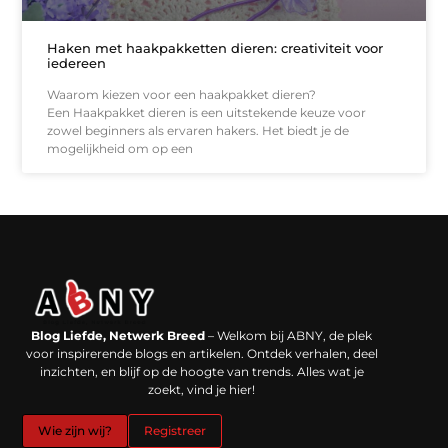
Haken met haakpakketten dieren: creativiteit voor
iedereen
Waarom kiezen voor een haakpakket dieren?
Een Haakpakket dieren is een uitstekende keuze voor
zowel beginners als ervaren hakers. Het biedt je de
mogelijkheid om op een
Backlinks kopen in Nederland: werkt het echt en waar moet je op letten?
Extra geld verdienen: kansen die dichterbij liggen dan je denkt
Blog Liefde, Netwerk Breed
– Welkom bij ABNY, de plek
voor inspirerende blogs en artikelen. Ontdek verhalen, deel
inzichten, en blijf op de hoogte van trends. Alles wat je
zoekt, vind je hier!
Wie zijn wij?
Registreer