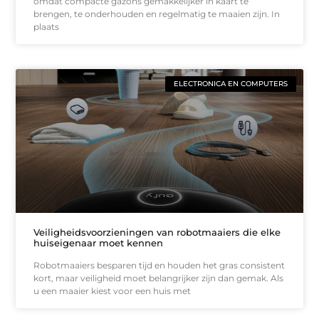
omdat compacte gazons gemakkelijker in kaart te
brengen, te onderhouden en regelmatig te maaien zijn. In
plaats
ELECTRONICA EN COMPUTERS
Veiligheidsvoorzieningen van robotmaaiers die elke
huiseigenaar moet kennen
Robotmaaiers besparen tijd en houden het gras consistent
kort, maar veiligheid moet belangrijker zijn dan gemak. Als
u een maaier kiest voor een huis met