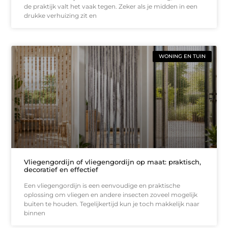
de praktijk valt het vaak tegen. Zeker als je midden in een
drukke verhuizing zit en
WONING EN TUIN
Vliegengordijn of vliegengordijn op maat: praktisch,
decoratief en effectief
Een vliegengordijn is een eenvoudige en praktische
oplossing om vliegen en andere insecten zoveel mogelijk
buiten te houden. Tegelijkertijd kun je toch makkelijk naar
binnen