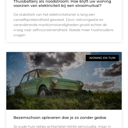
Thuisbatterij als noodstroom: Hoe blijft uw woning
voorzien van elektriciteit bij een stroomuitval?
De stabiliteit van het elektriciteitsnet is lang een
vanzelfsprekendheid geweest. Door netcongestie en
veranderende marktomstandigheden groeit echter de
vraag naar zelfvoorzienendheid. Steeds meer huishoudens
vragen
WONING EN TUIN
Bezemschoon opleveren doe je zo zonder gedoe
Je oude huis netjes achterlaten klinkt eenvoudig, maar in