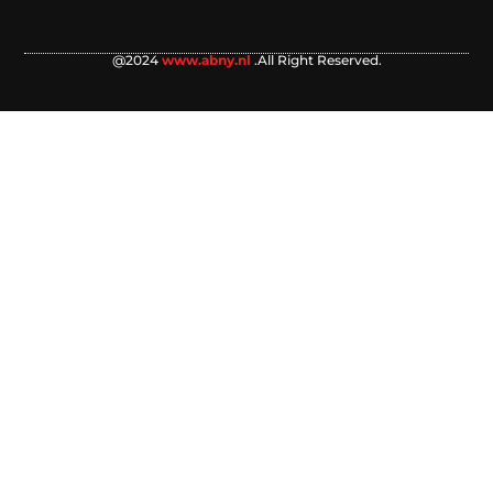
@2024
www.abny.nl
.All Right Reserved.