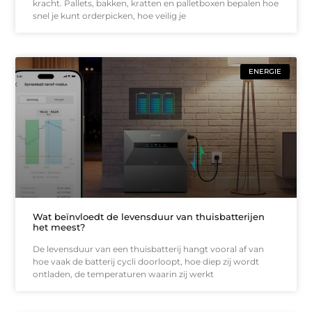
kracht. Pallets, bakken, kratten en palletboxen bepalen hoe
snel je kunt orderpicken, hoe veilig je
ENERGIE
Wat beïnvloedt de levensduur van thuisbatterijen
het meest?
De levensduur van een thuisbatterij hangt vooral af van
hoe vaak de batterij cycli doorloopt, hoe diep zij wordt
ontladen, de temperaturen waarin zij werkt