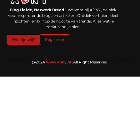
Backlinks kopen in Nederland: werkt het echt en waar moet je op letten?
Extra geld verdienen: kansen die dichterbij liggen dan je denkt
Blog Liefde, Netwerk Breed
– Welkom bij ABNY, de plek
voor inspirerende blogs en artikelen. Ontdek verhalen, deel
inzichten, en blijf op de hoogte van trends. Alles wat je
zoekt, vind je hier!
Wie zijn wij?
Registreer
@2024
www.abny.nl
.All Right Reserved.