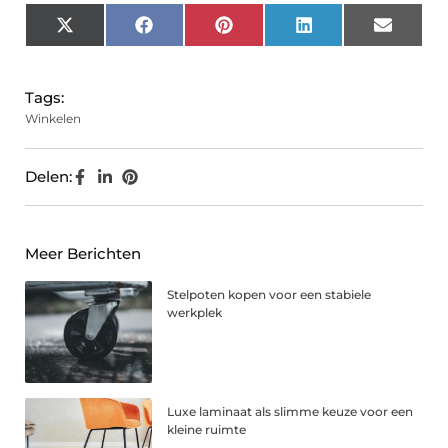
X
Facebook
Pinterest
LinkedIn
Email
(Twitter)
Tags:
Winkelen
Delen:
Meer Berichten
Stelpoten kopen voor een stabiele
werkplek
Luxe laminaat als slimme keuze voor een
kleine ruimte