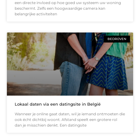
een directe invloed op hoe goed uw systeem uw woning
beschermt. Zelfs een hoogwaardige camera kan
belangrijke activiteiten
BEDRIJVEN
Lokaal daten via een datingsite in België
Wanneer je online gaat daten, wil je iemand ontmoeten die
ook écht dichtbij woont. Afstand speelt een grotere rol
dan je misschien denkt. Een datingsite