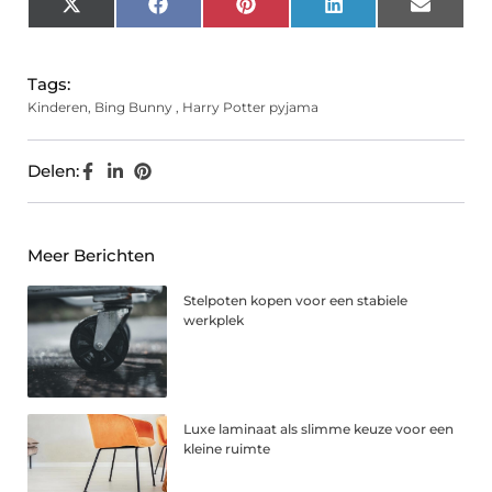
X
Facebook
Pinterest
LinkedIn
Email
(Twitter)
Tags:
Kinderen
,
Bing Bunny
,
Harry Potter pyjama
Delen:
Meer Berichten
Stelpoten kopen voor een stabiele
werkplek
Luxe laminaat als slimme keuze voor een
kleine ruimte