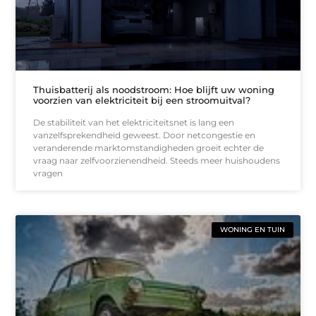
Thuisbatterij als noodstroom: Hoe blijft uw woning
voorzien van elektriciteit bij een stroomuitval?
De stabiliteit van het elektriciteitsnet is lang een
vanzelfsprekendheid geweest. Door netcongestie en
veranderende marktomstandigheden groeit echter de
vraag naar zelfvoorzienendheid. Steeds meer huishoudens
vragen
WONING EN TUIN