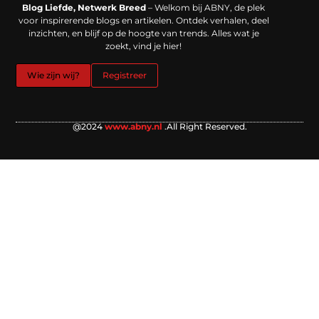
Blog Liefde, Netwerk Breed
– Welkom bij ABNY, de plek
voor inspirerende blogs en artikelen. Ontdek verhalen, deel
inzichten, en blijf op de hoogte van trends. Alles wat je
zoekt, vind je hier!
Wie zijn wij?
Registreer
@2024
www.abny.nl
.All Right Reserved.