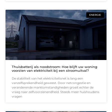
ENERGIE
Thuisbatterij als noodstroom: Hoe blijft uw woning
voorzien van elektriciteit bij een stroomuitval?
De stabiliteit van het elektriciteitsnet is lang een
vanzelfsprekendheid geweest. Door netcongestie en
veranderende marktomstandigheden groeit echter de
vraag naar zelfvoorzienendheid. Steeds meer huishoudens
vragen