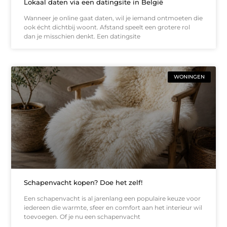
Lokaal daten via een datingsite in België
Wanneer je online gaat daten, wil je iemand ontmoeten die
ook écht dichtbij woont. Afstand speelt een grotere rol
dan je misschien denkt. Een datingsite
WONINGEN
Schapenvacht kopen? Doe het zelf!
Een schapenvacht is al jarenlang een populaire keuze voor
iedereen die warmte, sfeer en comfort aan het interieur wil
toevoegen. Of je nu een schapenvacht