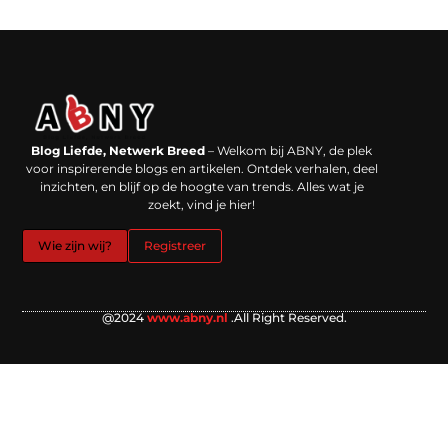
Backlinks kopen in Nederland: werkt het echt en waar moet je op letten?
Extra geld verdienen: kansen die dichterbij liggen dan je denkt
Blog Liefde, Netwerk Breed
– Welkom bij ABNY, de plek
voor inspirerende blogs en artikelen. Ontdek verhalen, deel
inzichten, en blijf op de hoogte van trends. Alles wat je
zoekt, vind je hier!
Wie zijn wij?
Registreer
@2024
www.abny.nl
.All Right Reserved.