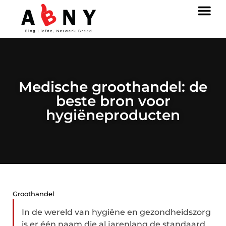
Medische groothandel: de
beste bron voor
hygiëneproducten
Groothandel
In de wereld van hygiëne en gezondheidszorg
is er één naam die al jarenlang de standaard