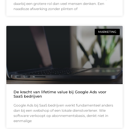
daarbij een grotere rol dan veel mensen denken. Een
naadloze afwerking zonder plinten of
MARKETING
De kracht van lifetime value bij Google Ads voor
SaaS bedrijven
Google Ads bij SaaS bedrijven werkt fundamenteel anders
dan bij een webshop of een lokale dienstverlener. Wie
software verkoopt op abonnementsbasis, denkt niet in
eenmalige