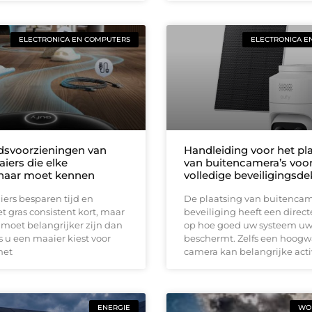
ELECTRONICA EN COMPUTERS
ELECTRONICA E
idsvoorzieningen van
Handleiding voor het pl
iers die elke
van buitencamera’s voo
naar moet kennen
volledige beveiligingsd
ers besparen tijd en
De plaatsing van buitencam
 gras consistent kort, maar
beveiliging heeft een direct
 moet belangrijker zijn dan
op hoe goed uw systeem u
 u een maaier kiest voor
beschermt. Zelfs een hoog
met
camera kan belangrijke acti
ENERGIE
WON