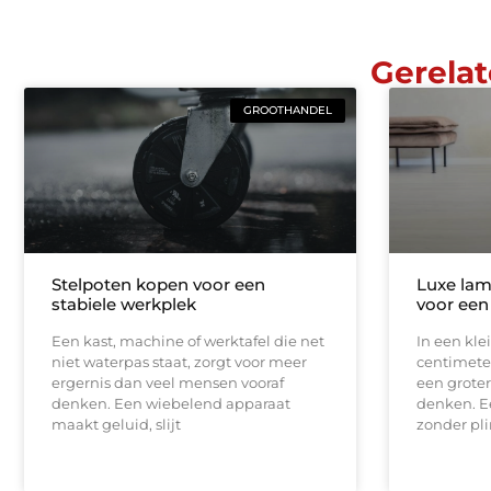
Gerelat
GROOTHANDEL
Stelpoten kopen voor een
Luxe lam
stabiele werkplek
voor een
Een kast, machine of werktafel die net
In een kle
niet waterpas staat, zorgt voor meer
centimeter
ergernis dan veel mensen vooraf
een groter
denken. Een wiebelend apparaat
denken. E
maakt geluid, slijt
zonder pli