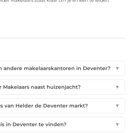
der Makelaars staat klaar om je erheen te leiden.
n andere makelaarskantoren in Deventer?
▼
r Makelaars naast huizenjacht?
▼
s van Helder de Deventer markt?
▼
uis in Deventer te vinden?
▼