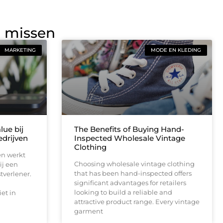
g missen
MARKETING
MODE EN KLEDING
lue bij
The Benefits of Buying Hand-
drijven
Inspected Wholesale Vintage
Clothing
en werkt
Choosing wholesale vintage clothing
ij een
that has been hand-inspected offers
tverlener.
significant advantages for retailers
looking to build a reliable and
et in
attractive product range. Every vintage
garment