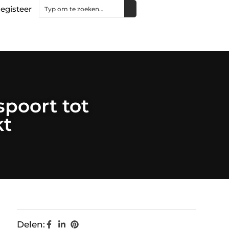
egisteer
poort tot
kt
Delen: