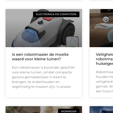
ELECTRONICA EN COMPUTERS
Is een robotmaaier de moeite
Veilighe
waard voor kleine tuinen?
robotmaa
huiseige
Een robotmaaier is bijzonder geschikt
Robotmaai
voor kleine tuinen, omdat compacte
houden het
gazons gemakkelijker in kaart te
veiligheid
brengen, te onderhouden en
gemak. Als
regelmatig te maaien zijn. In plaats
een huis 
WONINGEN