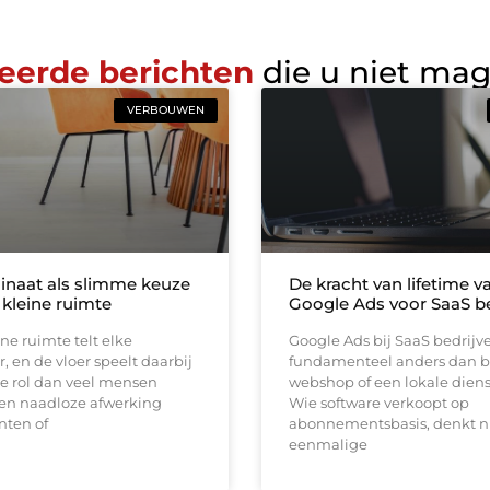
eerde berichten
die u niet ma
VERBOUWEN
inaat als slimme keuze
De kracht van lifetime va
 kleine ruimte
Google Ads voor SaaS be
ine ruimte telt elke
Google Ads bij SaaS bedrijv
, en de vloer speelt daarbij
fundamenteel anders dan b
e rol dan veel mensen
webshop of een lokale diens
en naadloze afwerking
Wie software verkoopt op
nten of
abonnementsbasis, denkt ni
eenmalige