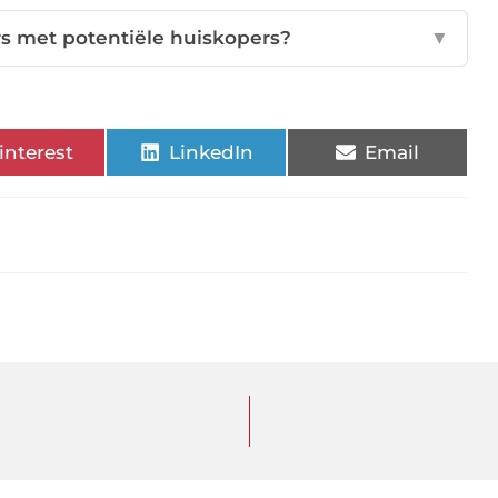
s met potentiële huiskopers?
▼
interest
LinkedIn
Email