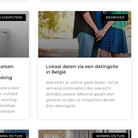
N COMPUTERS
BEDRIJVEN
aatsen
Lokaal daten via een datingsite
r
in België
ekking
Wanneer je online gaat daten, wil je
era’s voor
iemand ontmoeten die ook écht
e invloed
dichtbij woont. Afstand speelt een
w woning
grotere rol dan je misschien denkt.
waardige
Een datingsite
viteiten
ING EN TUIN
WONING EN TUIN