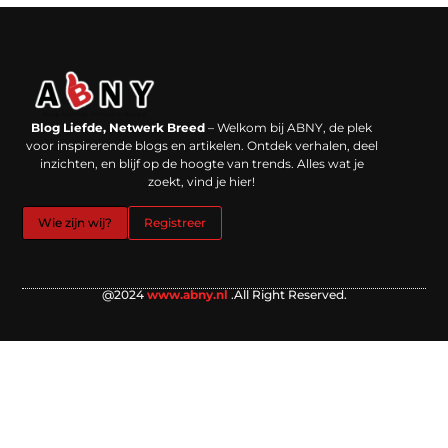
Backlinks kopen in Nederland: werkt het echt en waar moet je op letten?
Extra geld verdienen: kansen die dichterbij liggen dan je denkt
Blog Liefde, Netwerk Breed
– Welkom bij ABNY, de plek
voor inspirerende blogs en artikelen. Ontdek verhalen, deel
inzichten, en blijf op de hoogte van trends. Alles wat je
zoekt, vind je hier!
Wie zijn wij?
Registreer
@2024
www.abny.nl
.All Right Reserved.