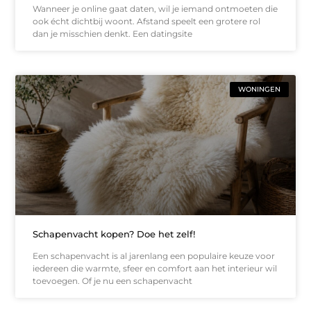
Wanneer je online gaat daten, wil je iemand ontmoeten die
ook écht dichtbij woont. Afstand speelt een grotere rol
dan je misschien denkt. Een datingsite
WONINGEN
Schapenvacht kopen? Doe het zelf!
Een schapenvacht is al jarenlang een populaire keuze voor
iedereen die warmte, sfeer en comfort aan het interieur wil
toevoegen. Of je nu een schapenvacht