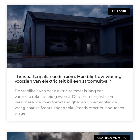
ENERGIE
Thuisbatterij als noodstroom: Hoe blijft uw woning
voorzien van elektriciteit bij een stroomuitval?
De stabiliteit van het elektriciteitsnet is lang een
vanzelfsprekendheid geweest. Door netcongestie en
veranderende marktomstandigheden groeit echter de
vraag naar zelfvoorzienendheid. Steeds meer huishoudens
vragen
WONING EN TUIN