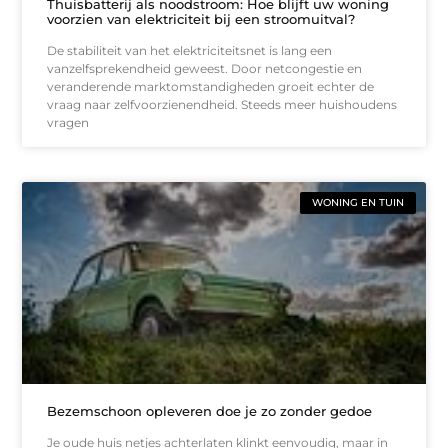
Thuisbatterij als noodstroom: Hoe blijft uw woning
voorzien van elektriciteit bij een stroomuitval?
De stabiliteit van het elektriciteitsnet is lang een
vanzelfsprekendheid geweest. Door netcongestie en
veranderende marktomstandigheden groeit echter de
vraag naar zelfvoorzienendheid. Steeds meer huishoudens
vragen
WONING EN TUIN
Bezemschoon opleveren doe je zo zonder gedoe
Je oude huis netjes achterlaten klinkt eenvoudig, maar in