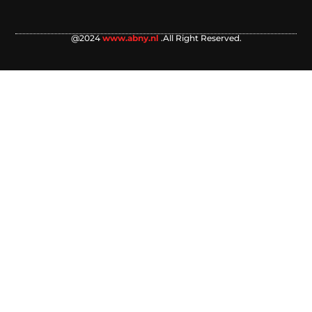
@2024
www.abny.nl
.All Right Reserved.