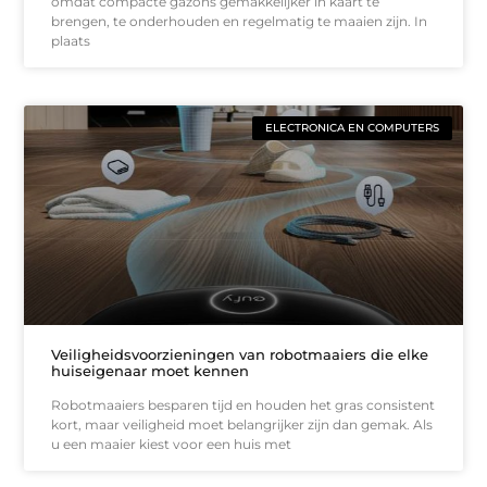
omdat compacte gazons gemakkelijker in kaart te
brengen, te onderhouden en regelmatig te maaien zijn. In
plaats
ELECTRONICA EN COMPUTERS
Veiligheidsvoorzieningen van robotmaaiers die elke
huiseigenaar moet kennen
Robotmaaiers besparen tijd en houden het gras consistent
kort, maar veiligheid moet belangrijker zijn dan gemak. Als
u een maaier kiest voor een huis met