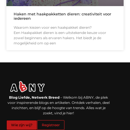
Haken met haakpakketten dieren: creativiteit voor
iedereen
Waarom kiezen voor een haakpakket dieren?
Een Haakpakket dieren is een uitstekende keuze voor
zowel beginners als ervaren hakers. Het biedt je de
mogelijkheid om op een
Backlinks kopen in Nederland: werkt het echt en waar moet je op letten?
Extra geld verdienen: kansen die dichterbij liggen dan je denkt
Blog Liefde, Netwerk Breed
– Welkom bij ABNY, de plek
voor inspirerende blogs en artikelen. Ontdek verhalen, deel
inzichten, en blijf op de hoogte van trends. Alles wat je
zoekt, vind je hier!
Wie zijn wij?
Registreer