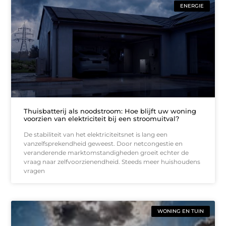
ENERGIE
Thuisbatterij als noodstroom: Hoe blijft uw woning
voorzien van elektriciteit bij een stroomuitval?
De stabiliteit van het elektriciteitsnet is lang een
vanzelfsprekendheid geweest. Door netcongestie en
veranderende marktomstandigheden groeit echter de
vraag naar zelfvoorzienendheid. Steeds meer huishoudens
vragen
WONING EN TUIN