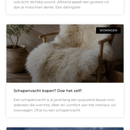
ook écht dichtbij woont. Afstand speelt een grotere rol
dan je misschien denkt. Een datingsite
WONINGEN
Schapenvacht kopen? Doe het zelf!
Een schapenvacht is al jarenlang een populaire keuze voor
iedereen die warmte, sfeer en comfort aan het interieur wil
toevoegen. Of je nu een schapenvacht