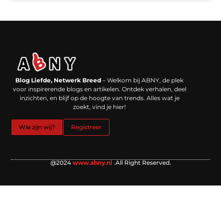
Backlinks kopen in Nederland: werkt het echt en waar moet je op letten?
Extra geld verdienen: kansen die dichterbij liggen dan je denkt
Blog Liefde, Netwerk Breed
– Welkom bij ABNY, de plek
voor inspirerende blogs en artikelen. Ontdek verhalen, deel
inzichten, en blijf op de hoogte van trends. Alles wat je
zoekt, vind je hier!
Wie zijn wij?
Registreer
@2024
www.abny.nl
.All Right Reserved.