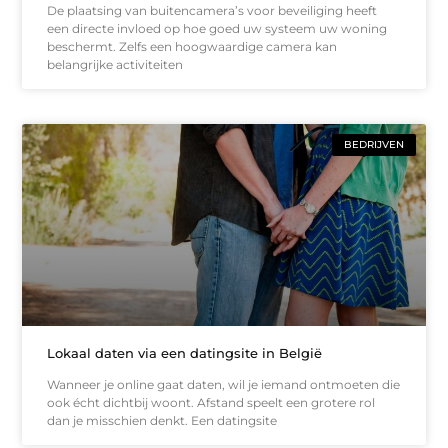
De plaatsing van buitencamera’s voor beveiliging heeft
een directe invloed op hoe goed uw systeem uw woning
beschermt. Zelfs een hoogwaardige camera kan
belangrijke activiteiten
BEDRIJVEN
Lokaal daten via een datingsite in België
Wanneer je online gaat daten, wil je iemand ontmoeten die
ook écht dichtbij woont. Afstand speelt een grotere rol
dan je misschien denkt. Een datingsite