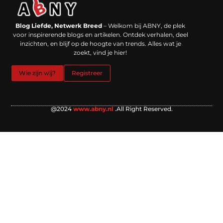
Backlinks kopen in Nederland: werkt het echt en waar moet je op letten?
Extra geld verdienen: kansen die dichterbij liggen dan je denkt
Blog Liefde, Netwerk Breed
– Welkom bij ABNY, de plek
voor inspirerende blogs en artikelen. Ontdek verhalen, deel
inzichten, en blijf op de hoogte van trends. Alles wat je
zoekt, vind je hier!
Wie zijn wij?
Registreer
@2024
www.abny.nl
.All Right Reserved.