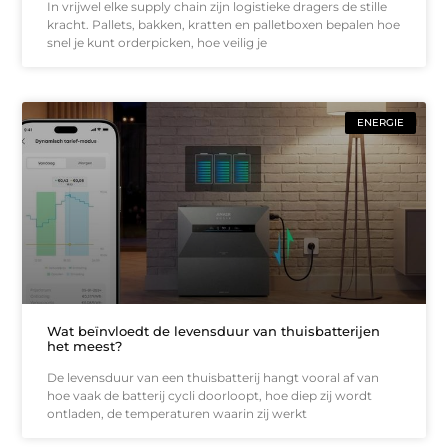
In vrijwel elke supply chain zijn logistieke dragers de stille
kracht. Pallets, bakken, kratten en palletboxen bepalen hoe
snel je kunt orderpicken, hoe veilig je
ENERGIE
Wat beïnvloedt de levensduur van thuisbatterijen
het meest?
De levensduur van een thuisbatterij hangt vooral af van
hoe vaak de batterij cycli doorloopt, hoe diep zij wordt
ontladen, de temperaturen waarin zij werkt